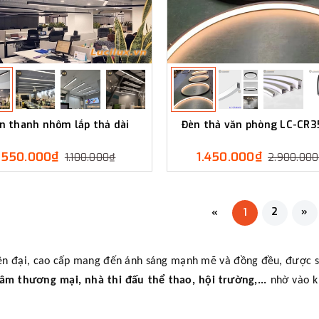
n thanh nhôm lắp thả dài
Đèn thả văn phòng LC-CR3
550.000₫
1.450.000₫
1.100.000₫
2.900.00
2
»
«
1
hiện đại, cao cấp mang đến ánh sáng mạnh mẽ và đồng đều, được s
m thương mại, nhà thi đấu thể thao, hội trường,...
nhờ vào kh