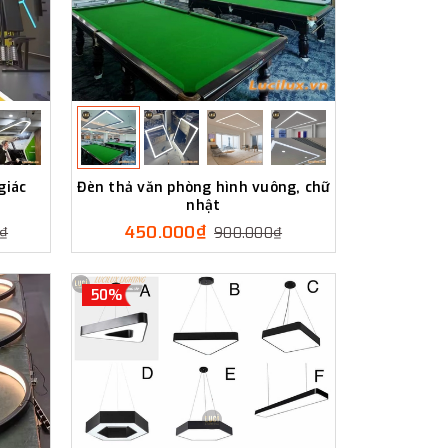
giác
Đèn thả văn phòng hình vuông, chữ
nhật
450.000₫
0₫
900.000₫
50%