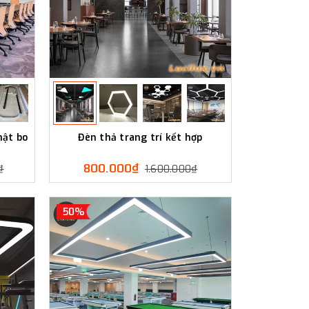
hật bo
Đèn thả trang trí kết hợp
800.000₫
₫
1.600.000₫
50%