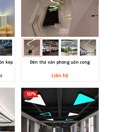
òn kép
Đèn thả văn phòng uốn cong
Liên hệ
0₫
50%