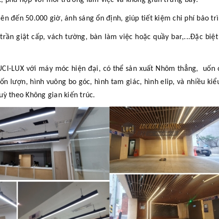
, phù hợp với môi trường làm việc và không gian trưng bày.
ên đến 50.000 giờ, ánh sáng ổn định, giúp tiết kiệm chi phí bảo trì
trần giật cấp, vách tường, bàn làm việc hoặc quầy bar,...Đặc biệ
CI-LUX với máy móc hiện đại, có thể sản xuất Nhôm thẳng, uốn c
n lượn, hình vuông bo góc, hình tam giác, hình elip, và nhiều kiể
ỳ theo Không gian kiến trúc.