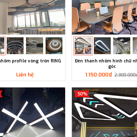
nhôm profile vòng tròn RING
Đèn thanh nhôm hình chữ n
góc
Liên hệ
1.150.000₫
2.300.000
50%