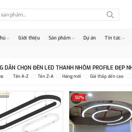
chủ
Giới thiệu
Sản phẩm
Dự án
Tin tức
G DẪN CHỌN ĐÈN LED THANH NHÔM PROFILE ĐẸP N
o:
Tên A-Z
Tên Z-A
Hàng mới
Giá thấp đến cao
50%