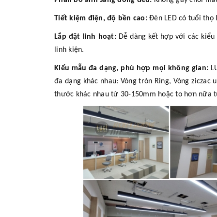
Phân bố ánh sáng đồng đều:
Không gây chói mắt
Tiết kiệm điện, độ bền cao:
Đèn LED có tuổi thọ l
Lắp đặt linh hoạt:
Dễ dàng kết hợp với các kiểu 
linh kiện.
Kiểu mẫu đa dạng, phù hợp mọi không gian:
LU
đa dạng khác nhau: Vòng tròn Ring, Vòng ziczac uố
thước khác nhau từ 30-150mm hoặc to hơn nữa tu