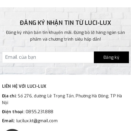
ĐĂNG KÝ NHẬN TIN TỪ LUCI-LUX
Đăng ký nhận bản tin khuyến mãi. Đừng bỏ lỡ hàng ngàn sản
phẩm và chương trình siêu hấp dẫn!
Đăng ký
LIÊN HỆ VỚI LUCI-LUX
Địa chỉ:
Số 276, đường Lê Trọng Tấn, Phường Hà Đông, TP Hà
Nội
Điện thoại:
0855.231.888
Email:
lucilux.kt@gmail.com