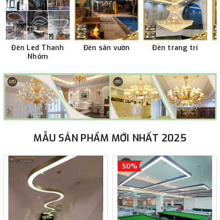
Đèn Led Thanh
Đèn sân vườn
Đèn trang trí
Nhôm
MẪU SẢN PHẨM MỚI NHẤT 2025
50%