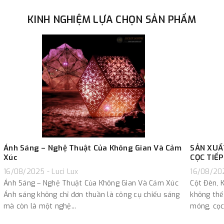
KINH NGHIỆM LỰA CHỌN SẢN PHẨM
Ánh Sáng – Nghệ Thuật Của Không Gian Và Cảm
SẢN XUẤ
Xúc
CỌC TIẾP
16/08/2025 - Luci Lux
16/08/202
Ánh Sáng – Nghệ Thuật Của Không Gian Và Cảm Xúc
Cột Đèn, 
Ánh sáng không chỉ đơn thuần là công cụ chiếu sáng
không thể
mà còn là một nghệ...
móng, cọc 