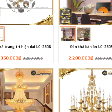
hả trang trí hiện đại LC-2506
Đèn thả bàn ăn LC-250
1.850.000₫
2.200.000₫
3.200.000₫
3.500.00