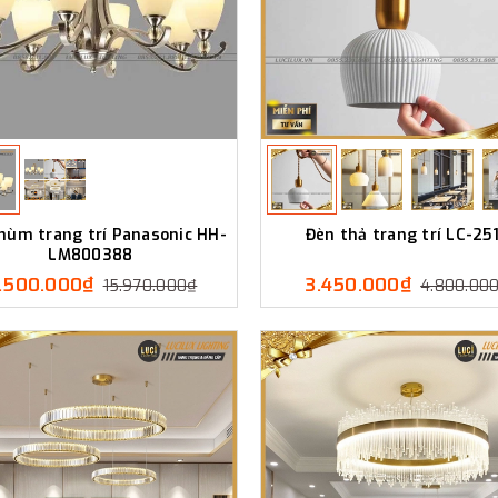
hùm trang trí Panasonic HH-
Đèn thả trang trí LC-25
LM800388
1.500.000₫
3.450.000₫
15.970.000₫
4.800.00