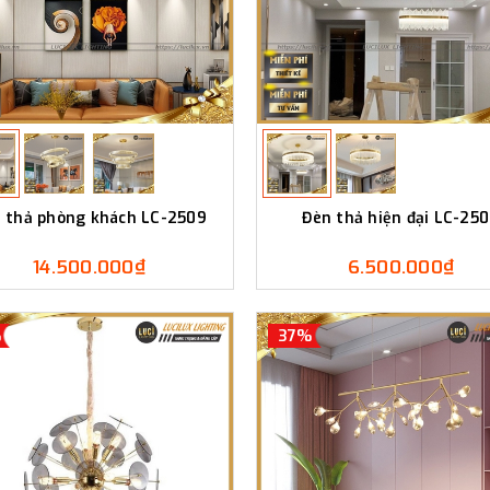
 thả phòng khách LC-2509
Đèn thả hiện đại LC-25
14.500.000₫
6.500.000₫
%
37%