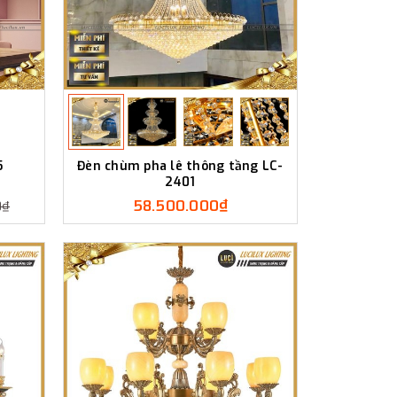
5
Đèn chùm pha lê thông tầng LC-
2401
58.500.000₫
0₫