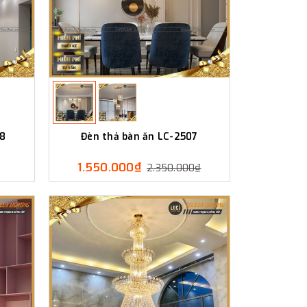
08
Đèn thả bàn ăn LC-2507
1.550.000₫
2.350.000₫