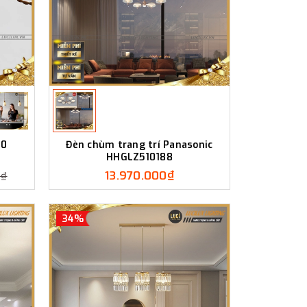
10
Đèn chùm trang trí Panasonic
HHGLZ510188
13.970.000₫
0₫
34%