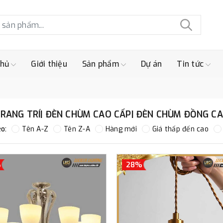
chủ
Giới thiệu
Sản phẩm
Dự án
Tin tức
TRANG TRÍ| ĐÈN CHÙM CAO CẤP| ĐÈN CHÙM ĐỒNG C
o:
Tên A-Z
Tên Z-A
Hàng mới
Giá thấp đến cao
%
28%