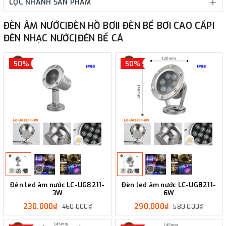
LỌC NHANH SẢN PHẨM
ĐÈN ÂM NƯỚC|ĐÈN HỒ BƠI| ĐÈN BỂ BƠI CAO CẤP|
ĐÈN NHẠC NƯỚC|ĐÈN BỂ CÁ
50%
50%
Đèn led âm nước LC-UG8211-
Đèn led âm nước LC-UG8211-
3W
6W
230.000₫
290.000₫
460.000₫
580.000₫