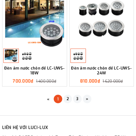
Đèn âm nước chôn đế LC-UWS-
Đèn âm nước chôn đế LC-UWS-
18W
24W
700.000₫
810.000₫
1.400.000₫
1.620.000₫
2
3
»
«
1
LIÊN HỆ VỚI LUCI-LUX