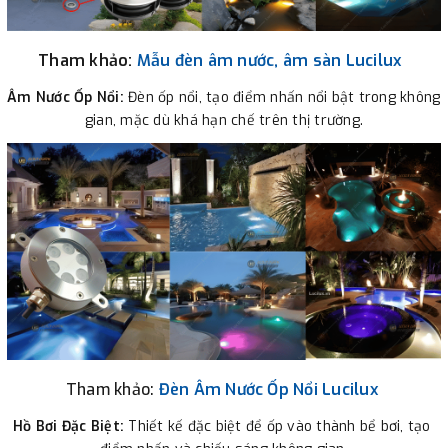
Tham khảo:
Mẫu đèn âm nước, âm sàn Lucilux
Âm Nước Ốp Nổi:
 Đèn ốp nổi, tạo điểm nhấn nổi bật trong không 
gian, mặc dù khá hạn chế trên thị trường.
Tham khảo:
Đèn
Âm Nước Ốp Nổi Lucilux 
Hồ Bơi Đặc Biệt:
 Thiết kế đặc biệt để ốp vào thành bể bơi, tạo 