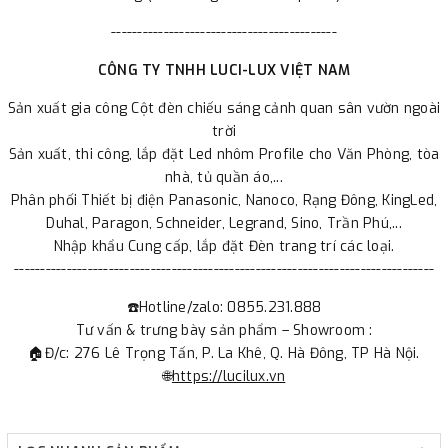
-------------------------------------------
CÔNG TY TNHH LUCI-LUX VIỆT NAM
Sản xuất gia công Cột đèn chiếu sáng cảnh quan sân vườn ngoài
trời
Sản xuất, thi công, lắp đặt Led nhôm Profile cho Văn Phòng, tòa
nhà, tủ quần áo,...
Phân phối Thiết bị điện Panasonic, Nanoco, Rạng Đông, KingLed,
Duhal, Paragon, Schneider, Legrand, Sino, Trần Phú,...
Nhập khẩu Cung cấp, lắp đặt Đèn trang trí các loại.
--------------------------------------------------------------------------------
☎️Hotline/zalo: 0855.231.888
Tư vấn & trưng bày sản phẩm – Showroom :
🏠Đ/c: 276 Lê Trọng Tấn, P. La Khê, Q. Hà Đông, TP Hà Nội.
🌐
https://lucilux.vn