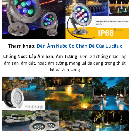
Tham khảo:
Đèn Âm Nước Có Chân Đế Của Lucilux
Chống Nước Lắp Âm Sàn, Âm Tường: 
Đèn led chống nước, lắp 
âm sàn, âm đất, hoặc âm tường, mang lại đa dạng trong thiết 
kế và ánh sáng.