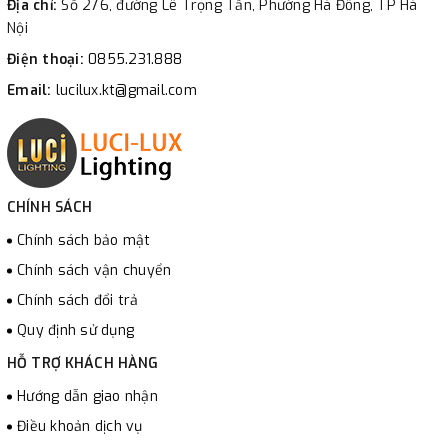
Địa chỉ:
Số 276, đường Lê Trọng Tấn, Phường Hà Đông, TP Hà
Nội
Điện thoại:
0855.231.888
Email:
lucilux.kt@gmail.com
CHÍNH SÁCH
Chính sách bảo mật
Chính sách vận chuyển
Chính sách đổi trả
Quy định sử dụng
HỖ TRỢ KHÁCH HÀNG
Hướng dẫn giao nhận
Điều khoản dịch vụ