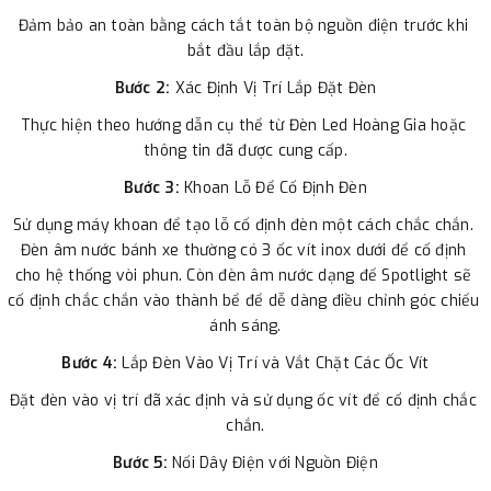
Đảm bảo an toàn bằng cách tắt toàn bộ nguồn điện trước khi 
bắt đầu lắp đặt.
Bước 2:
 Xác Định Vị Trí Lắp Đặt Đèn
Thực hiện theo hướng dẫn cụ thể từ Đèn Led Hoàng Gia hoặc 
thông tin đã được cung cấp.
Bước 3:
 Khoan Lỗ Để Cố Định Đèn
Sử dụng máy khoan để tạo lỗ cố định đèn một cách chắc chắn. 
Đèn âm nước bánh xe thường có 3 ốc vít inox dưới để cố định 
cho hệ thống vòi phun. Còn đèn âm nước dạng đế Spotlight sẽ 
cố định chắc chắn vào thành bể để dễ dàng điều chỉnh góc chiếu 
ánh sáng.
Bước 4:
 Lắp Đèn Vào Vị Trí và Vắt Chặt Các Ốc Vít
Đặt đèn vào vị trí đã xác định và sử dụng ốc vít để cố định chắc 
chắn.
Bước 5:
 Nối Dây Điện với Nguồn Điện