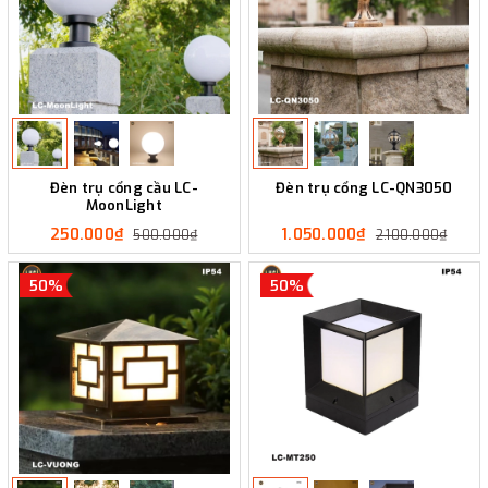
Đèn trụ cổng cầu LC-
Đèn trụ cổng LC-QN3050
MoonLight
250.000₫
1.050.000₫
500.000₫
2.100.000₫
50%
50%