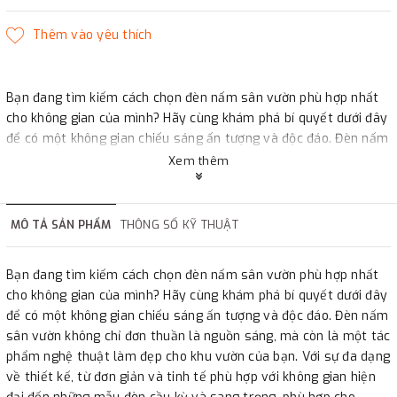
Bạn đang tìm kiếm cách chọn đèn nấm sân vườn phù hợp nhất
cho không gian của mình? Hãy cùng khám phá bí quyết dưới đây
để có một không gian chiếu sáng ấn tượng và độc đáo. Đèn nấm
sân vườn không chỉ đơn thuần là nguồn sáng, mà còn là một tác
Xem thêm
phẩm nghệ thuật làm đẹp cho khu vườn của bạn. Với sự đa dạng
về thiết kế, từ đơn giản và tinh tế phù hợp với không gian hiện
đại đến những mẫu đèn cầu kỳ và sang trọng, phù hợp cho
MÔ TẢ SẢN PHẨM
THÔNG SỐ KỸ THUẬT
nhiều phong cách khác nhau
Bạn đang tìm kiếm cách chọn đèn nấm sân vườn phù hợp nhất
cho không gian của mình? Hãy cùng khám phá bí quyết dưới đây
để có một không gian chiếu sáng ấn tượng và độc đáo. Đèn nấm
sân vườn không chỉ đơn thuần là nguồn sáng, mà còn là một tác
phẩm nghệ thuật làm đẹp cho khu vườn của bạn. Với sự đa dạng
về thiết kế, từ đơn giản và tinh tế phù hợp với không gian hiện