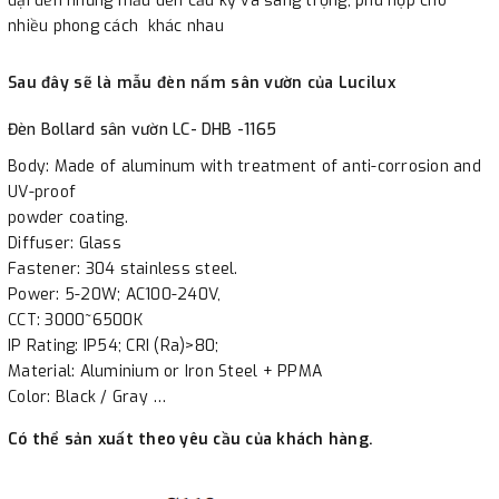
đại đến những mẫu đèn cầu kỳ và sang trọng, phù hợp cho
nhiều phong cách khác nhau
Sau đây sẽ là mẫu đèn nấm sân vườn của Lucilux
Đèn Bollard sân vườn LC- DHB -1165
Body: Made of aluminum with treatment of anti-corrosion and
UV-proof
powder coating.
Diffuser: Glass
Fastener: 304 stainless steel.
Power: 5-20W; AC100-240V,
CCT: 3000~6500K
IP Rating: IP54; CRI (Ra)>80;
Material: Aluminium or Iron Steel + PPMA
Color: Black / Gray …
Có thể sản xuất theo yêu cầu của khách hàng.