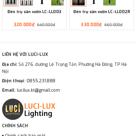
Đèn trụ sân vườn LC-LL003
Đèn trụ sân vườn LC-LL002R
320.000₫
330.000₫
640.000₫
660.000₫
LIÊN HỆ VỚI LUCI-LUX
Địa chỉ:
Số 276, đường Lê Trọng Tấn, Phường Hà Đông, TP Hà
Nội
Điện thoại:
0855.231.888
Email:
lucilux.kt@gmail.com
CHÍNH SÁCH
Chính sách bảo mật