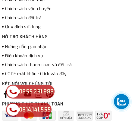
Chính sách vận chuyển
Chính sách đổi trả
Quy định sử dụng
HỖ TRỢ KHÁCH HÀNG
Hướng dẫn giao nhận
Điều khoản dịch vụ
Chính sách thanh toán và đổi trả
CODE mật khẩu : Click vào đây
KẾT NỐI VỚI CHÚNG TÔI
0855.231.888
PHƯƠNG THỨC THANH TOÁN
0814.141.555
© Bản quyền thuộc về
LUCI-LUX