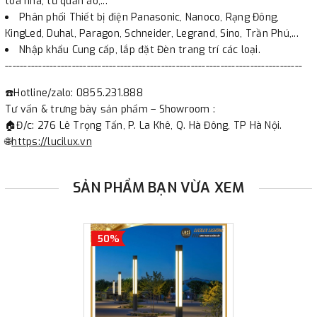
tòa nhà, tủ quần áo,...
Phân phối Thiết bị điện Panasonic, Nanoco, Rạng Đông,
KingLed, Duhal, Paragon, Schneider, Legrand, Sino, Trần Phú,...
Nhập khẩu Cung cấp, lắp đặt Đèn trang trí các loại.
--------------------------------------------------------------------------------
☎️Hotline/zalo: 0855.231.888
Tư vấn & trưng bày sản phẩm – Showroom :
🏠Đ/c: 276 Lê Trọng Tấn, P. La Khê, Q. Hà Đông, TP Hà Nội.
🌐
https://lucilux.vn
SẢN PHẨM BẠN VỪA XEM
50%