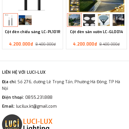
Cột đèn chiếu sáng LC-PL101R
Cột đèn sân vườn LC-GL0014
4.200.000₫
4.200.000₫
8.400.000₫
8.400.000₫
LIÊN HỆ VỚI LUCI-LUX
Địa chỉ:
Số 276, đường Lê Trọng Tấn, Phường Hà Đông, TP Hà
Nội
Điện thoại:
0855.231.888
Email:
lucilux.kt@gmail.com