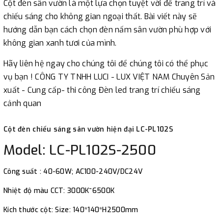
Cột đèn sân vườn là một lựa chọn tuyệt vời để trang trí và
Cột đèn chiếu sáng sân vườn hiện đại LC-PL1224
chiếu sáng cho không gian ngoại thất. Bài viết này sẽ
Power: 10-60W; AC100-240V,
hướng dẫn bạn cách chọn đèn nấm sân vườn phù hợp với
không gian xanh tươi của mình.
CCT: 3000K~6500K
Hãy liên hệ ngay cho chúng tôi để chúng tôi có thể phục
Size: 160*160* H1500~4000mm
vụ bạn ! CÔNG TY TNHH LUCI - LUX VIỆT NAM Chuyên Sản
IP Rating: IP54; CRI (Ra)>80;
xuất - Cung cấp- thi công Đèn led trang trí chiếu sáng
cảnh quan
Material: Steel or Alumium / or Iron
Color: Black / Gray ….
Cột đèn chiếu sáng sân vườn hiện đại LC-PL102S
Model: LC-PL102S-2500
Công suất : 40-60W; AC100-240V/DC24V
Nhiệt độ màu CCT: 3000K~6500K
Kích thước cột: Size: 140*140*H2500mm