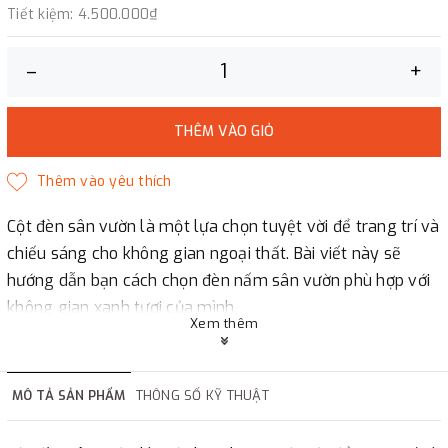
Tiết kiệm:
4.500.000₫
–
+
THÊM VÀO GIỎ
Cột đèn sân vườn là một lựa chọn tuyệt vời để trang trí và
chiếu sáng cho không gian ngoại thất. Bài viết này sẽ
hướng dẫn bạn cách chọn đèn nấm sân vườn phù hợp với
không gian xanh tươi của mình.
Xem thêm
Hãy liên hệ ngay cho chúng tôi để chúng tôi có thể phục
vụ bạn ! CÔNG TY TNHH LUCI - LUX VIỆT NAM Chuyên Sản
xuất - Cung cấp- thi công Đèn led trang trí chiếu sáng
MÔ TẢ SẢN PHẨM
THÔNG SỐ KỸ THUẬT
cảnh quan