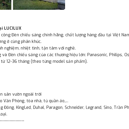
ại LUCILUX
i công Đèn chiếu sáng chính hãng, chất lượng hàng đầu tại Việt Na
ường ở cùng phân khúc.
nh nghiệm, nhiệt tình, tận tâm với nghề.
 và Đèn chiếu sáng của các thương hiệu lớn: Panasonic, Philips, Osr
 từ 12-36 tháng (theo từng model sản phẩm).
n sân vườn ngoài trời
o Văn Phòng, tòa nhà, tủ quần áo,...
 Đông, KingLed, Duhal, Paragon, Schneider, Legrand, Sino, Trần Phú
oại.
----------------