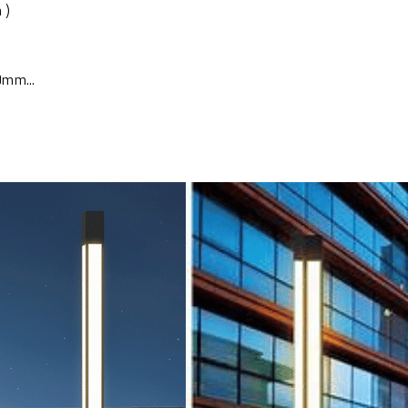
h
)
0mm...