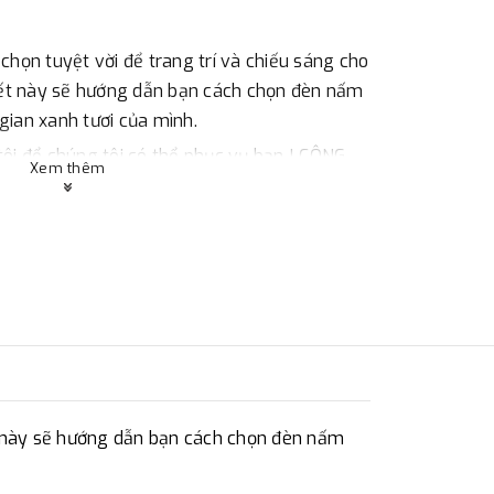
chọn tuyệt vời để trang trí và chiếu sáng cho
viết này sẽ hướng dẫn bạn cách chọn đèn nấm
gian xanh tươi của mình.
ôi để chúng tôi có thể phục vụ bạn ! CÔNG
Xem thêm
M Chuyên Sản xuất - Cung cấp- thi công Đèn
h quan
hiện đại LC-PL1224
ết này sẽ hướng dẫn bạn cách chọn đèn nấm
r Iron