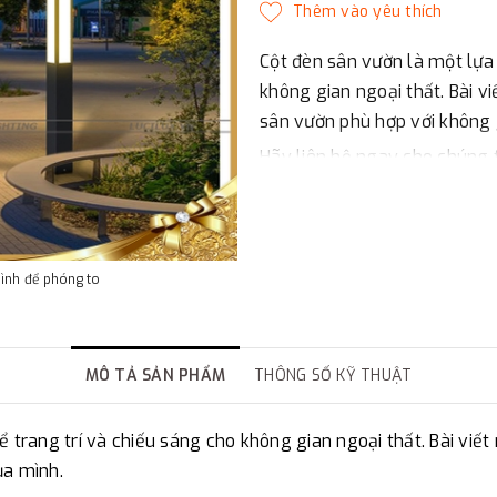
Cột đèn sân vườn là một lựa 
không gian ngoại thất. Bài 
sân vườn phù hợp với không 
Hãy liên hệ ngay cho chúng t
TY TNHH LUCI - LUX VIỆT NA
led trang trí chiếu sáng cản
Cột đèn chiếu sáng sân vườn 
hình để phóng to
Power: 10-60W; AC100-240V,
CCT: 3000K~6500K
MÔ TẢ SẢN PHẨM
THÔNG SỐ KỸ THUẬT
Size: 160*160* H1500~4000mm
IP Rating: IP54; CRI (Ra)>80;
ể trang trí và chiếu sáng cho không gian ngoại thất. Bài vi
ủa mình.
Material: Steel or Alumium / o