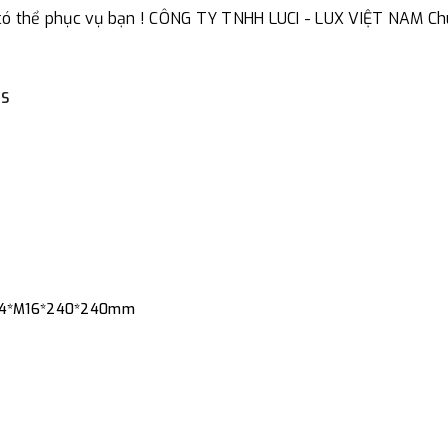
 có thể phục vụ bạn ! CÔNG TY TNHH LUCI - LUX VIỆT NAM Ch
Color: Black / Gray ….
2S
0/ 4*M16*240*240mm