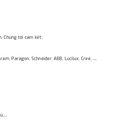
m. Chúng tôi cam kết:
am, Paragon, Schneider, ABB, Lucilux, Cree, ....
,...