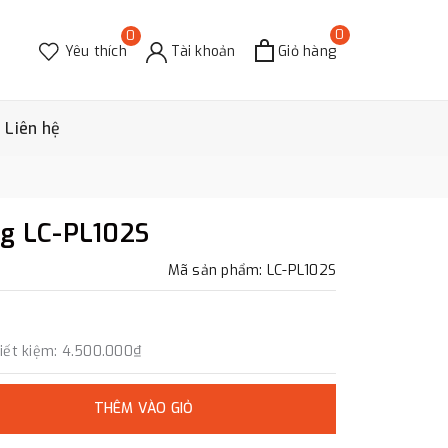
0
0
Yêu thích
Tài khoản
Giỏ hàng
Liên hệ
ng LC-PL102S
Mã sản phẩm: LC-PL102S
iết kiệm:
4.500.000₫
THÊM VÀO GIỎ