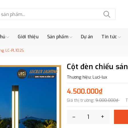
chủ
Giới thiệu
Sản phẩm
Dự án
Tin tức
áng LC-PL102S
Cột đèn chiếu sá
Thương hiệu: Luci-lux
4.500.000₫
Giá thị trường:
9.000.000₫
T
–
+