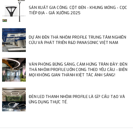
SẢN XUẤT GIA CÔNG: CỘT ĐÈN - KHUNG MÓNG - CỌC
TIẾP ĐỊA - GIÁ XƯỞNG 2025
DỰ ÁN ĐÈN THẢ NHÔM PROFILE TRUNG TÂM NGHIÊN
CỨU VÀ PHÁT TRIỂN R&D PANASONIC VIỆT NAM
VĂN PHÒNG BỪNG SÁNG, CẢM HỨNG TRÀN ĐẦY: ĐÈN
THẢ NHÔM PROFILE UỐN CONG THEO YÊU CẦU - BIẾN
MỌI KHÔNG GIAN THÀNH KIỆT TÁC ÁNH SÁNG!
ĐÈN LED THANH NHÔM PROFILE LÀ GÌ? CẤU TẠO VÀ
ỨNG DỤNG THỰC TẾ.