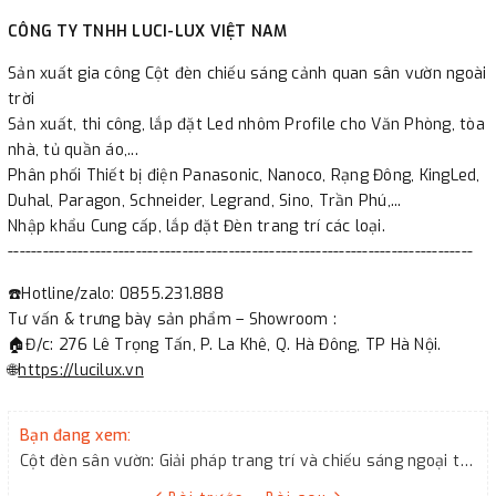
CÔNG TY TNHH LUCI-LUX VIỆT NAM
Sản xuất gia công Cột đèn chiếu sáng cảnh quan sân vườn ngoài
trời
Sản xuất, thi công, lắp đặt Led nhôm Profile cho Văn Phòng, tòa
nhà, tủ quần áo,...
Phân phối Thiết bị điện Panasonic, Nanoco, Rạng Đông, KingLed,
Duhal, Paragon, Schneider, Legrand, Sino, Trần Phú,...
Nhập khẩu Cung cấp, lắp đặt Đèn trang trí các loại.
--------------------------------------------------------------------------------
☎️Hotline/zalo: 0855.231.888
Tư vấn & trưng bày sản phẩm – Showroom :
🏠Đ/c: 276 Lê Trọng Tấn, P. La Khê, Q. Hà Đông, TP Hà Nội.
🌐
https://lucilux.vn
Bạn đang xem:
Cột đèn sân vườn: Giải pháp trang trí và chiếu sáng ngoại thất đẹp mắt