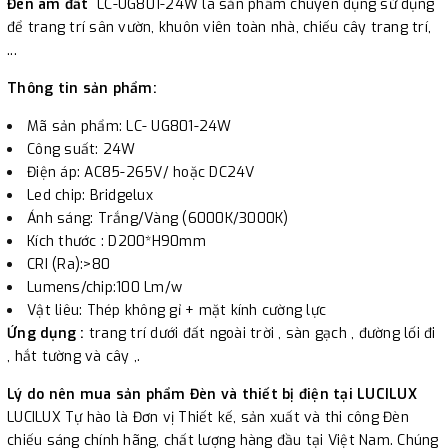
Đèn âm đất
LC-UG801-24W là sản phẩm chuyên dụng sử dụng
chuyên dụng sử dụng để trang trí sân vườn, khuôn viên toàn
để trang trí sân vườn, khuôn viên toàn nhà, chiếu cây trang trí,
nhà, chiếu cây trang trí, .....
...
Thông tin sản phẩm:
Mã sản phẩm: LC- UG801-24W
Công suất: 24W
Điện áp: AC85-265V/ hoặc DC24V
Led chip: Bridgelux
Ánh sáng: Trắng/Vàng (6000K/3000K)
Kích thước : D200*H90mm
CRI (Ra):>80
Lumens/chip:100 Lm/w
Vật liêu: Thép không gỉ + mặt kính cường lực
Ứng dụng :
trang trí dưới đất ngoài trời , sàn gạch , đường lối đi
, hắt tường và cây ,.
Lý do nên mua sản phẩm Đèn và thiết bị điện tại LUCILUX
LUCILUX Tự hào là Đơn vị Thiết kế, sản xuất và thi công Đèn
chiếu sáng chính hãng, chất lượng hàng đầu tại Việt Nam. Chúng