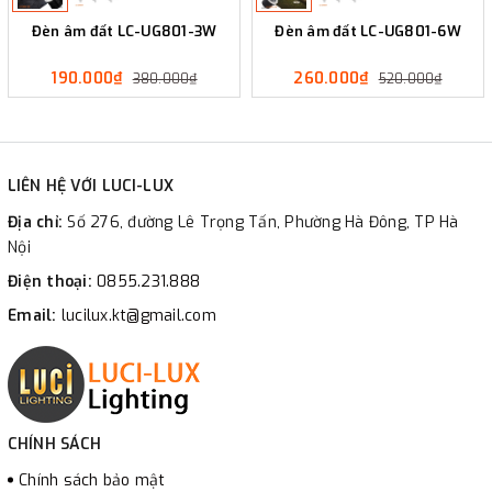
Đèn âm đất LC-UG801-3W
Đèn âm đất LC-UG801-6W
190.000₫
260.000₫
380.000₫
520.000₫
LIÊN HỆ VỚI LUCI-LUX
Địa chỉ:
Số 276, đường Lê Trọng Tấn, Phường Hà Đông, TP Hà
Nội
Điện thoại:
0855.231.888
Email:
lucilux.kt@gmail.com
CHÍNH SÁCH
Chính sách bảo mật