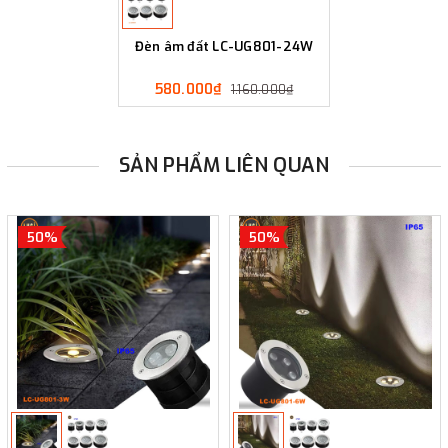
Đèn âm đất LC-UG801-24W
580.000₫
1.160.000₫
SẢN PHẨM LIÊN QUAN
50%
50%