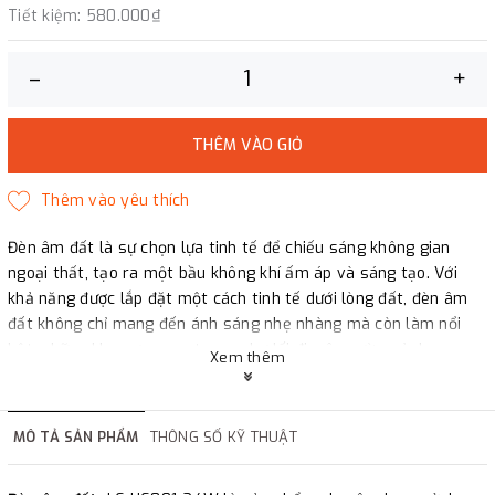
Tiết kiệm:
580.000₫
–
+
THÊM VÀO GIỎ
Đèn âm đất là sự chọn lựa tinh tế để chiếu sáng không gian
ngoại thất, tạo ra một bầu không khí ấm áp và sáng tạo. Với
khả năng được lắp đặt một cách tinh tế dưới lòng đất, đèn âm
đất không chỉ mang đến ánh sáng nhẹ nhàng mà còn làm nổi
bật, những khu vực quan trọng như lối đi, sân vườn, cảnh quan,
Xem thêm
tiểu cảnh, hồ bơi và sân thượng. Chúng không chỉ là nguồn sáng
mà còn đóng vai trò là điểm nhấn độc đáo, thể hiện sự sáng tạo
và sự hài hòa trong việc tạo điểm đẹp cho mọi không gian chiếu
MÔ TẢ SẢN PHẨM
THÔNG SỐ KỸ THUẬT
sáng.
Đèn âm đất phong cách Châu Âu
LC- UG804 à sản phẩm