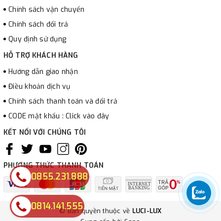
Chính sách vận chuyển
Chính sách đổi trả
Quy định sử dụng
HỖ TRỢ KHÁCH HÀNG
Hướng dẫn giao nhận
Điều khoản dịch vụ
Chính sách thanh toán và đổi trả
CODE mật khẩu : Click vào đây
KẾT NỐI VỚI CHÚNG TÔI
PHƯƠNG THỨC THANH TOÁN
0855.231.888
0814.141.555
© Bản quyền thuộc về
LUCI-LUX