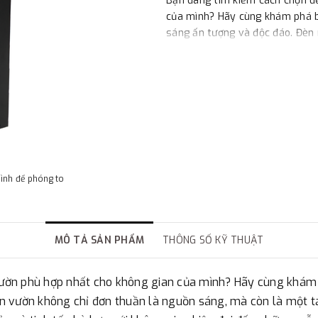
Bạn đang tìm kiếm cách chọn đ
của mình? Hãy cùng khám phá b
sáng ấn tượng và độc đáo. Đèn
sáng, mà còn là một tác phẩm 
đa dạng về thiết kế, từ đơn giản
những mẫu đèn cầu kỳ và sang 
Sau đây sẽ là mẫu đèn nấm sân
Đèn Bollard sân vườn LC-BL402
Thông số kỹ thuật:
AC100-240V,
CCT: 3000K~6500K
hình để phóng to
IP Rating: IP54; CRI (Ra)>80;
Material: Steel or Alumium / o
Color: Black / Gray ….
(Sản xuất theo yêu cầu của từn
MÔ TẢ SẢN PHẨM
THÔNG SỐ KỸ THUẬT
ờn phù hợp nhất cho không gian của mình? Hãy cùng khám p
n vườn không chỉ đơn thuần là nguồn sáng, mà còn là một 