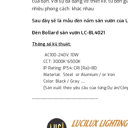
của bạn. Với sự đa dạng về thiết kế, từ đơn 
nhiều phong cách khác nhau
Sau đây sẽ là mẫu đèn nấm sân vườn của 
Đèn Bollard sân vườn LC-BL4021
Thông số kỹ thuật:
AC100-240V, 10W
CCT: 3000K~6500K
IP Rating: IP54; CRI (Ra)>80;
Material: Steel or Alumium / or Iron
Color: Black / Gray ….
(Sản xuất theo yêu cầu của từng Dự án/Công
--------------------------------------------