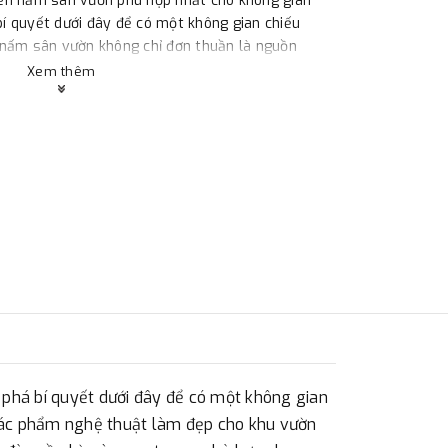
èn nấm sân vườn phù hợp nhất cho không gian
í quyết dưới đây để có một không gian chiếu
 nấm sân vườn không chỉ đơn thuần là nguồn
nghệ thuật làm đẹp cho khu vườn của bạn. Với sự
Xem thêm
 và tinh tế phù hợp với không gian hiện đại đến
trọng, phù hợp cho nhiều phong cách khác nhau
 vườn của Lucilux
1
r Iron
g Dự án/Công trình)
há bí quyết dưới đây để có một không gian
tác phẩm nghệ thuật làm đẹp cho khu vườn