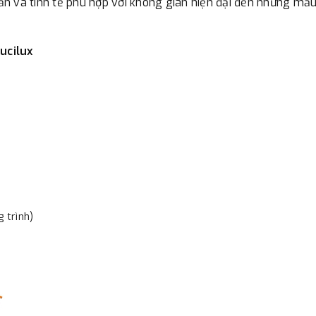
giản và tinh tế phù hợp với không gian hiện đại đến những mẫ
Lucilux
 trình)