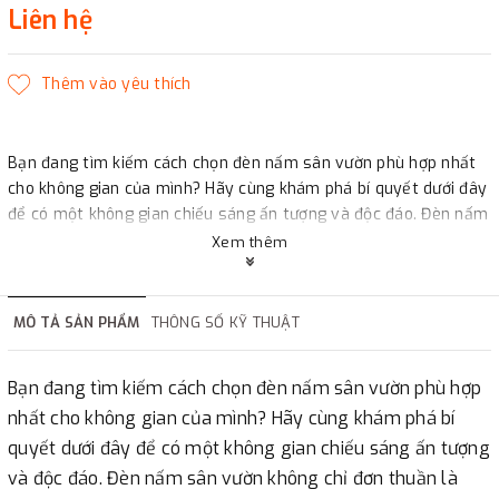
Liên hệ
Bạn đang tìm kiếm cách chọn đèn nấm sân vườn phù hợp nhất
cho không gian của mình? Hãy cùng khám phá bí quyết dưới đây
để có một không gian chiếu sáng ấn tượng và độc đáo. Đèn nấm
sân vườn không chỉ đơn thuần là nguồn sáng, mà còn là một tác
Xem thêm
phẩm nghệ thuật làm đẹp cho khu vườn của bạn. Với sự đa dạng
về thiết kế, từ đơn giản và tinh tế phù hợp với không gian hiện
đại đến những mẫu đèn cầu kỳ và sang trọng, phù hợp cho
MÔ TẢ SẢN PHẨM
THÔNG SỐ KỸ THUẬT
nhiều phong cách khác nhau
Bạn đang tìm kiếm cách chọn đèn nấm sân vườn phù hợp
nhất cho không gian của mình? Hãy cùng khám phá bí
quyết dưới đây để có một không gian chiếu sáng ấn tượng
và độc đáo. Đèn nấm sân vườn không chỉ đơn thuần là