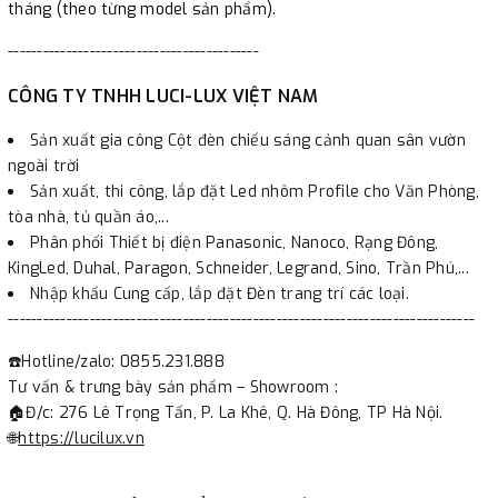
tháng (theo từng model sản phẩm).
-------------------------------------------
CÔNG TY TNHH LUCI-LUX VIỆT NAM
Sản xuất gia công Cột đèn chiếu sáng cảnh quan sân vườn
ngoài trời
Sản xuất, thi công, lắp đặt Led nhôm Profile cho Văn Phòng,
tòa nhà, tủ quần áo,...
Phân phối Thiết bị điện Panasonic, Nanoco, Rạng Đông,
KingLed, Duhal, Paragon, Schneider, Legrand, Sino, Trần Phú,...
Nhập khẩu Cung cấp, lắp đặt Đèn trang trí các loại.
--------------------------------------------------------------------------------
☎️Hotline/zalo: 0855.231.888
Tư vấn & trưng bày sản phẩm – Showroom :
🏠Đ/c: 276 Lê Trọng Tấn, P. La Khê, Q. Hà Đông, TP Hà Nội.
🌐
https://lucilux.vn