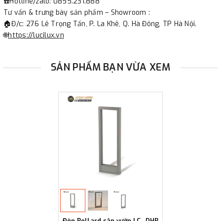
☎️Hotline/zalo: 0855.231.888
Tư vấn & trưng bày sản phẩm – Showroom :
🏠Đ/c: 276 Lê Trọng Tấn, P. La Khê, Q. Hà Đông, TP Hà Nội.
🌐
https://lucilux.vn
SẢN PHẨM BẠN VỪA XEM
Đèn Bollard sân vườn LC- DHB