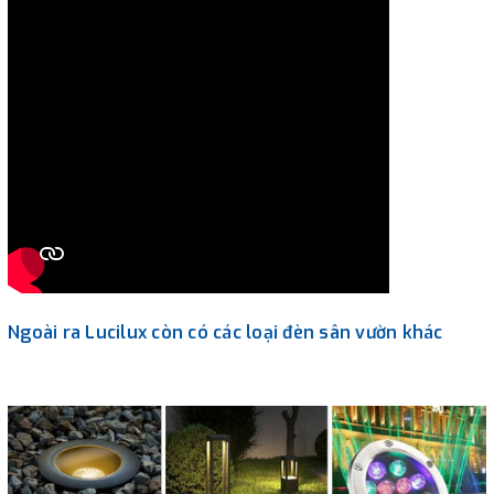
Ngoài ra Lucilux còn có các loại đèn sân vườn khác