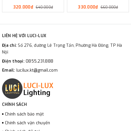
320.000₫
330.000₫
640.000₫
660.000₫
LIÊN HỆ VỚI LUCI-LUX
Địa chỉ:
Số 276, đường Lê Trọng Tấn, Phường Hà Đông, TP Hà
Nội
Điện thoại:
0855.231.888
Email:
lucilux.kt@gmail.com
CHÍNH SÁCH
Chính sách bảo mật
Chính sách vận chuyển