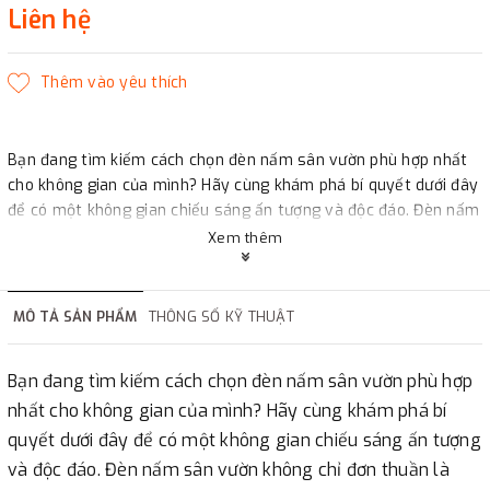
Liên hệ
Bạn đang tìm kiếm cách chọn đèn nấm sân vườn phù hợp nhất
cho không gian của mình? Hãy cùng khám phá bí quyết dưới đây
để có một không gian chiếu sáng ấn tượng và độc đáo. Đèn nấm
sân vườn không chỉ đơn thuần là nguồn sáng, mà còn là một tác
Xem thêm
phẩm nghệ thuật làm đẹp cho khu vườn của bạn. Với sự đa dạng
về thiết kế, từ đơn giản và tinh tế phù hợp với không gian hiện
đại đến những mẫu đèn cầu kỳ và sang trọng, phù hợp cho
MÔ TẢ SẢN PHẨM
THÔNG SỐ KỸ THUẬT
nhiều phong cách khác nhau
Bạn đang tìm kiếm cách chọn đèn nấm sân vườn phù hợp
nhất cho không gian của mình? Hãy cùng khám phá bí
quyết dưới đây để có một không gian chiếu sáng ấn tượng
và độc đáo. Đèn nấm sân vườn không chỉ đơn thuần là