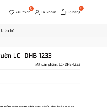
0
0
Yêu thích
Tài khoản
Giỏ hàng
Liên hệ
vườn LC- DHB-1233
Mã sản phẩm: LC- DHB-1233