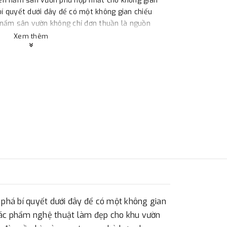
èn nấm sân vườn phù hợp nhất cho không gian
í quyết dưới đây để có một không gian chiếu
 nấm sân vườn không chỉ đơn thuần là nguồn
nghệ thuật làm đẹp cho khu vườn của bạn. Với sự
Xem thêm
 và tinh tế phù hợp với không gian hiện đại đến
trọng, phù hợp cho nhiều phong cách khác nhau
há bí quyết dưới đây để có một không gian
tác phẩm nghệ thuật làm đẹp cho khu vườn