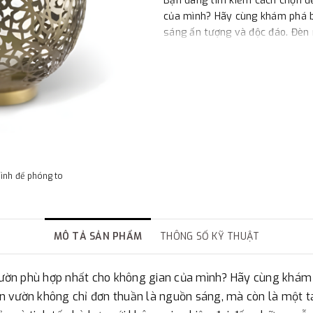
Bạn đang tìm kiếm cách chọn đ
của mình? Hãy cùng khám phá b
sáng ấn tượng và độc đáo. Đèn
sáng, mà còn là một tác phẩm 
đa dạng về thiết kế, từ đơn giản
những mẫu đèn cầu kỳ và sang 
hình để phóng to
MÔ TẢ SẢN PHẨM
THÔNG SỐ KỸ THUẬT
ờn phù hợp nhất cho không gian của mình? Hãy cùng khám p
n vườn không chỉ đơn thuần là nguồn sáng, mà còn là một 