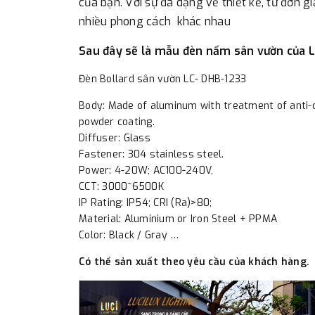
của bạn. Với sự đa dạng về thiết kế, từ đơn 
nhiều phong cách khác nhau
Sau đây sẽ là mẫu đèn nấm sân vườn của 
Đèn Bollard sân vườn LC- DHB-1233
Body: Made of aluminum with treatment of anti-
powder coating.
Diffuser: Glass
Fastener: 304 stainless steel.
Power: 4-20W; AC100-240V,
CCT: 3000~6500K
IP Rating: IP54; CRI (Ra)>80;
Material: Aluminium or Iron Steel + PPMA
Color: Black / Gray …
Có thể sản xuất theo yêu cầu của khách hàng.