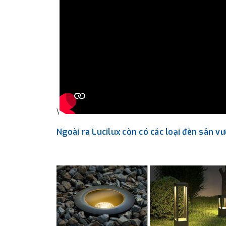
\
Ngoài ra Lucilux còn có các loại đèn sân v