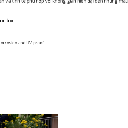
giản và tinh tế phù hợp với không gian hiện đại đến những mẫ
Lucilux
corrosion and UV-proof