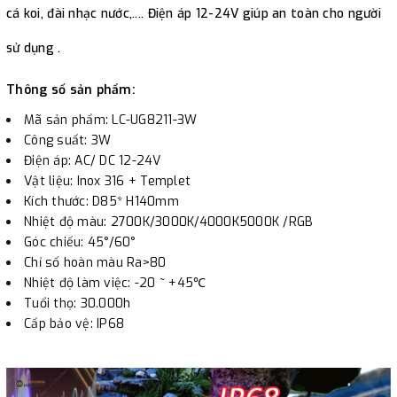
cá koi, đài nhạc nước,.... Điện áp 12-24V giúp an toàn cho người
sử dụng .
Thông số sản phẩm:
Mã sản phẩm: LC-UG8211-3W
Công suất: 3W
Điện áp: AC/ DC 12-24V
Vật liệu: Inox 316 + Templet
Kích thước: D85* H140mm
Nhiệt độ màu: 2700K/3000K/4000K5000K /RGB
Góc chiếu: 45°/60°
Chỉ số hoàn màu Ra>80
Nhiệt độ làm việc: -20 ~ +45℃
Tuổi thọ: 30.000h
Cấp bảo vệ: IP68