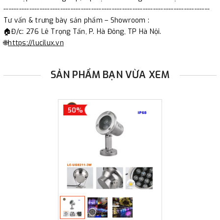
--------------------------------------------------------------------------------
Tư vấn & trưng bày sản phẩm – Showroom :
🏠Đ/c: 276 Lê Trọng Tấn, P. Hà Đông, TP Hà Nội.
🌐
https://lucilux.vn
SẢN PHẨM BẠN VỪA XEM
50%