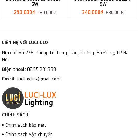
6W
9W
290.000₫
340.000₫
580.000₫
680.000₫
LIÊN HỆ VỚI LUCI-LUX
Địa chỉ:
Số 276, đường Lê Trọng Tấn, Phường Hà Đông, TP Hà
Nội
Điện thoại:
0855.231.888
Email:
lucilux.kt@gmail.com
CHÍNH SÁCH
Chính sách bảo mật
Chính sách vận chuyển