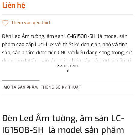
Liên hệ
Đèn Led Âm tường, âm sàn LC-IG1508-SH
là model sản
phẩm cao cấp Luci-Lux với thiết kế đơn giản, nhỏ và tinh
sảo, sản phẩm được tiện CNC với kiểu dáng sang trọng, sử
dụng lắp đặt âm sàn, âm đất, chiếu cây, hắt tường, dẫn lối
Xem thêm
đi,...
Thông số lỹ thuật
Power: 3W CREE LED
MÔ TẢ SẢN PHẨM
THÔNG SỐ KỸ THUẬT
Luminous flux:3W 185lm CRI:>80Ra
Input voltage: DC12V-24V
CCT:3000K(WW),4000K(NW), 6000K(CW)
Lamp body Material: Aluminum+Stainless face
Đèn Led Âm tường, âm sàn LC-
Operating temperature:-25°～+45°
IG1508-SH
là model sản phẩm
IP protection: IP67/IP68