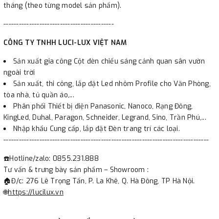
tháng (theo từng model sản phẩm).
-------------------------------------------
CÔNG TY TNHH LUCI-LUX VIỆT NAM
Sản xuất gia công Cột đèn chiếu sáng cảnh quan sân vườn
ngoài trời
Sản xuất, thi công, lắp đặt Led nhôm Profile cho Văn Phòng,
tòa nhà, tủ quần áo,...
Phân phối Thiết bị điện Panasonic, Nanoco, Rạng Đông,
KingLed, Duhal, Paragon, Schneider, Legrand, Sino, Trần Phú,...
Nhập khẩu Cung cấp, lắp đặt Đèn trang trí các loại.
--------------------------------------------------------------------------------
☎️Hotline/zalo: 0855.231.888
Tư vấn & trưng bày sản phẩm – Showroom :
🏠Đ/c: 276 Lê Trọng Tấn, P. La Khê, Q. Hà Đông, TP Hà Nội.
🌐
https://lucilux.vn