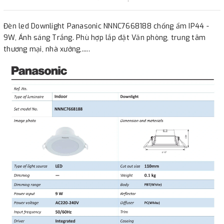
Cut Out : 110mm
Beam angle : 100
Đèn led Downlight Panasonic NNNC7668188 chống ẩm IP44 -
IP rating : 44 ; CRI : 80
9W, Ánh sáng Trắng. Phù hợp lắp đặt Văn phòng, trung tâm
Diffuser : PC(White)
thương mại, nhà xưởng,.....