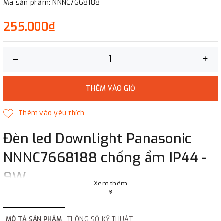
Mã sản phẩm: NNNC7668188
255.000₫
–
+
THÊM VÀO GIỎ
Đèn led Downlight Panasonic
NNNC7668188 chống ẩm IP44 -
9W
Xem thêm
Color temperature(K) : 6500K
Luminous flux(lm) : 900lm
Power consumption(W) : 9W
MÔ TẢ SẢN PHẨM
THÔNG SỐ KỸ THUẬT