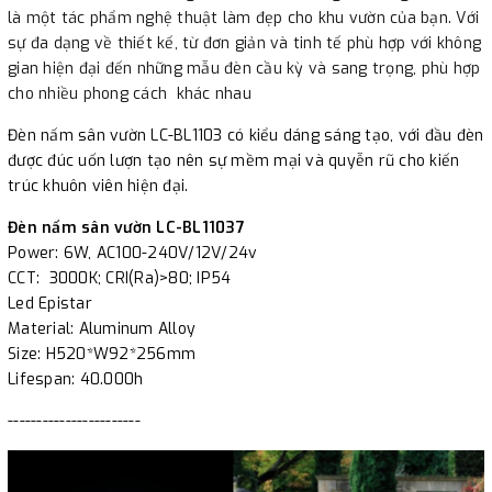
là một tác phẩm nghệ thuật làm đẹp cho khu vườn của bạn. Với
-----------------------
sự đa dạng về thiết kế, từ đơn giản và tinh tế phù hợp với không
gian hiện đại đến những mẫu đèn cầu kỳ và sang trọng, phù hợp
cho nhiều phong cách khác nhau
Đèn nấm sân vườn
LC-BL1103 có kiểu dáng sáng tạo, với đầu đèn
được đúc uốn lượn tạo nên sự mềm mại và quyễn rũ cho kiến
trúc khuôn viên hiện đại.
Đèn nấm sân vườn LC-BL11037
Power: 6W, AC100-240V/12V/24v
CCT: 3000K; CRI(Ra)>80; IP54
Led Epistar
Material: Aluminum Alloy
Size: H520*W92*256mm
Lifespan: 40.000h
-----------------------