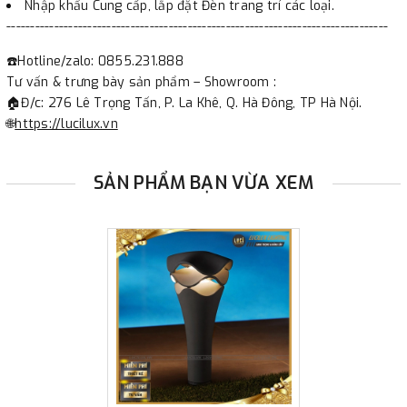
Nhập khẩu Cung cấp, lắp đặt Đèn trang trí các loại.
--------------------------------------------------------------------------------
☎️Hotline/zalo: 0855.231.888
Tư vấn & trưng bày sản phẩm – Showroom :
🏠Đ/c: 276 Lê Trọng Tấn, P. La Khê, Q. Hà Đông, TP Hà Nội.
🌐
https://lucilux.vn
SẢN PHẨM BẠN VỪA XEM