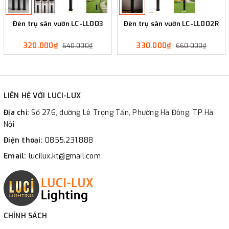
Đèn trụ sân vườn LC-LL003
Đèn trụ sân vườn LC-LL002R
320.000₫
330.000₫
640.000₫
660.000₫
LIÊN HỆ VỚI LUCI-LUX
Địa chỉ:
Số 276, đường Lê Trọng Tấn, Phường Hà Đông, TP Hà
Nội
Điện thoại:
0855.231.888
Email:
lucilux.kt@gmail.com
CHÍNH SÁCH