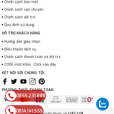
Chính sách bảo mật
Chính sách vận chuyển
Chính sách đổi trả
Quy định sử dụng
HỖ TRỢ KHÁCH HÀNG
Hướng dẫn giao nhận
Điều khoản dịch vụ
Chính sách thanh toán và đổi trả
CODE mật khẩu : Click vào đây
KẾT NỐI VỚI CHÚNG TÔI
PHƯƠNG THỨC THANH TOÁN
0855.231.888
0814.141.555
© Bản quyền thuộc về
LUCI-LUX