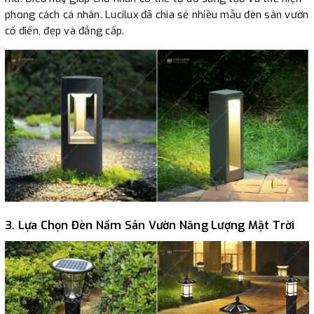
phong cách cá nhân. Lucilux đã chia sẻ nhiều mẫu đèn sân vườn
cổ điển, đẹp và đẳng cấp.
3. Lựa Chọn Đèn Nấm Sân Vườn Năng Lượng Mặt Trời