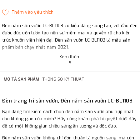
Đèn nấm sân vườn
LC-BL1103 có kiểu dáng sáng tạo, với đầu đèn
được đúc uốn lượn tạo nên sự mềm mại và quyễn rũ cho kiến
trúc khuôn viên hiện đại. Đèn sân vườn LC-BL1103 là mẫu sản
phẩm bán chạy nhất năm 2021.
Xem thêm
Đèn nấm sân vườn LC-BL11037
Power: 6W, AC100-240V/12V/24v
MÔ TẢ SẢN PHẨM
THÔNG SỐ KỸ THUẬT
CCT: 3000K; CRI(Ra)>80; IP54
Led Epistar
Đèn trang trí sân vườn, Đèn nấm sân vườn LC-BL1103
Material:Alluminum Alloy
Bạn đang tìm kiếm cách chọn đèn nấm sân vườn phù hợp nhất
cho không gian của mình? Hãy cùng khám phá bí quyết dưới đây
Size: H520*W92*256mm
để có một không gian chiếu sáng ấn tượng và độc đáo.
Lifespan: 40.000h
Đèn nấm sân vườn không chỉ đơn thuần là nguồn sáng, mà còn