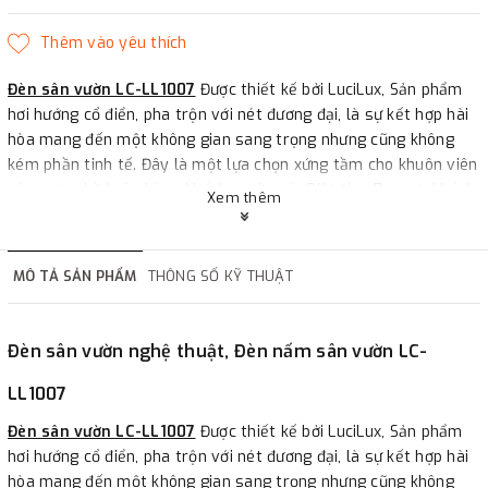
Đèn sân vườn LC-LL1007
Được thiết kế bởi LuciLux, Sản phẩm
hơi hướng cổ điển, pha trộn với nét đương đại, là sự kết hợp hài
hòa mang đến một không gian sang trọng nhưng cũng không
kém phần tinh tế. Đây là một lựa chọn xứng tầm cho khuôn viên
sân vườn, hồ bơi, phòng khách,... của các Biệt thự, Resort, khách
Xem thêm
sạn cao cấp.
Model: LC-LL1007
Material: High-quality Q235 steel body/Stainless steel body
MÔ TẢ SẢN PHẨM
THÔNG SỐ KỸ THUẬT
Size: 300*300*H500mm
Light source: 9W LED/15W
Đèn sân vườn nghệ thuật, Đèn nấm sân vườn LC-
Voltage: DC24V / AC100-240V
Color temperature: 3000K-6500K
LL1007
Đèn sân vườn LC-LL1007
Được thiết kế bởi LuciLux, Sản phẩm
hơi hướng cổ điển, pha trộn với nét đương đại, là sự kết hợp hài
hòa mang đến một không gian sang trọng nhưng cũng không