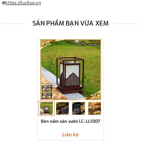
🌐
https://lucilux.vn
SẢN PHẨM BẠN VỪA XEM
Đèn nấm sân vườn LC-LL1007
Liên hệ