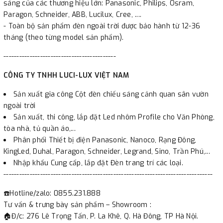
sáng của các thương hiệu lớn: Panasonic, Philips, Osram,
Paragon, Schneider, ABB, Lucilux, Cree, ....
- Toàn bộ sản phẩm đèn ngoài trời được bảo hành từ 12-36
tháng (theo từng model sản phẩm).
-------------------------------------------
CÔNG TY TNHH LUCI-LUX VIỆT NAM
Sản xuất gia công Cột đèn chiếu sáng cảnh quan sân vườn
ngoài trời
Sản xuất, thi công, lắp đặt Led nhôm Profile cho Văn Phòng,
tòa nhà, tủ quần áo,...
Phân phối Thiết bị điện Panasonic, Nanoco, Rạng Đông,
KingLed, Duhal, Paragon, Schneider, Legrand, Sino, Trần Phú,...
Nhập khẩu Cung cấp, lắp đặt Đèn trang trí các loại.
--------------------------------------------------------------------------------
☎️Hotline/zalo: 0855.231.888
Tư vấn & trưng bày sản phẩm – Showroom :
🏠Đ/c: 276 Lê Trọng Tấn, P. La Khê, Q. Hà Đông, TP Hà Nội.