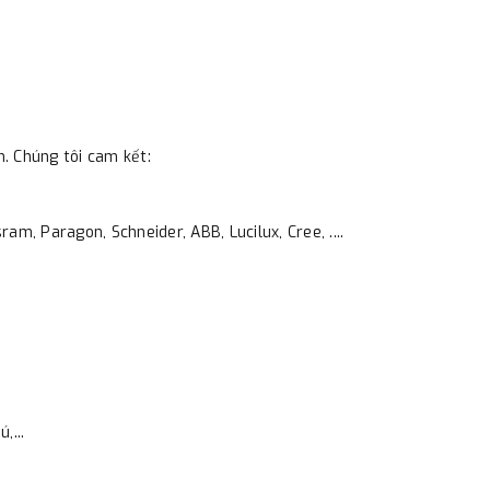
m. Chúng tôi cam kết:
am, Paragon, Schneider, ABB, Lucilux, Cree, ....
,...