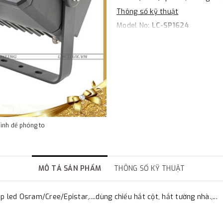
Thông số kỹ thuật
Model No:
LC-SP1624
Power: 10W/20W/30W - Voltag
Size: 10W: 75*75 MM
20W: 110*110MM
30W: 135*135MM
Color Temperature: 3000K/40
Beam Angle: 5°
IP Rating: IP 65; CRI(Ra)>80; 
Material: Die-casting Aluminiu
hình để phóng to
MÔ TẢ SẢN PHẨM
THÔNG SỐ KỸ THUẬT
p led Osram/Cree/Epistar,....dùng chiếu hắt cột, hắt tường nhà.,...