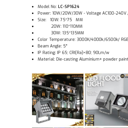
Model No:
LC-SP1624
Power: 10W/20W/30W - Voltage AC100-240V 
Size: 10W: 75*75 MM
20W: 110*110MM
30W: 135*135MM
Color Temperature: 3000K/4000k/6500k/ RG
Beam Angle: 5°
IP Rating: IP 65; CRI(Ra)>80; 90Lm/w
Material: Die-casting Aluminium+ powder pain