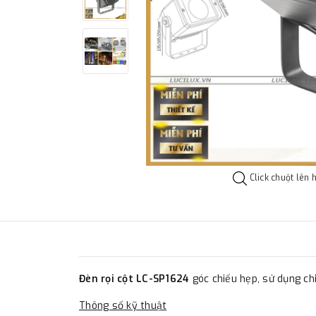
Click chuột lên 
Đèn rọi cột LC-SP1624
góc chiếu hẹp, sử dụng chi
Thông số kỹ thuật