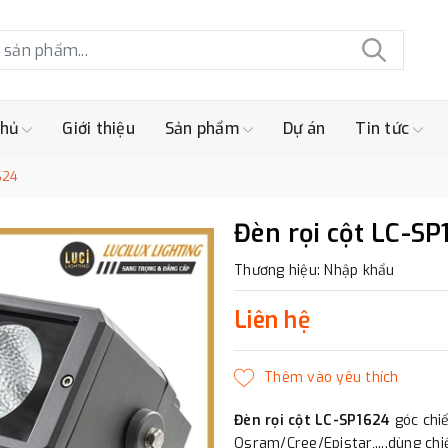
chủ
Giới thiệu
Sản phẩm
Dự án
Tin tức
624
Đèn rọi cột LC-SP
Thương hiệu: Nhập khẩu
Liên hệ
Đèn rọi cột LC-SP1624
góc chi
Osram/Cree/Epistar,....dùng chiế