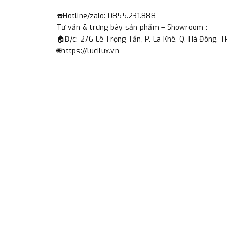
☎️Hotline/zalo: 0855.231.888
Tư vấn & trưng bày sản phẩm – Showroom :
🏠Đ/c: 276 Lê Trọng Tấn, P. La Khê, Q. Hà Đông, T
🌐
https://lucilux.vn