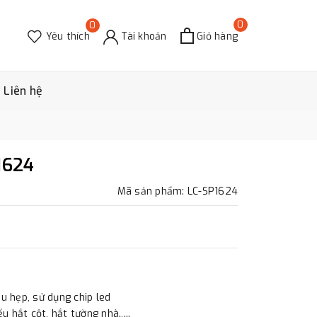
0
0
Yêu thích
Tài khoản
Giỏ hàng
Liên hệ
1624
Mã sản phẩm: LC-SP1624
ếu hẹp, sử dụng chip led
u hắt cột, hắt tường nhà.,...