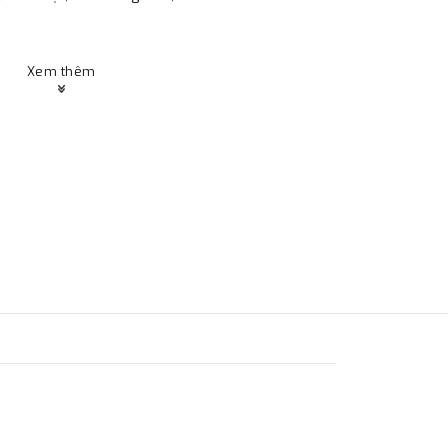
Xem thêm
e AC100-240V / DC24
00k/6500k/ RGB
90Lm/w
m+ powder painting