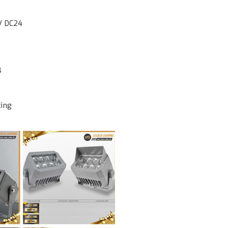
/ DC24
B
ting