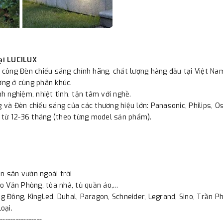
ại LUCILUX
i công Đèn chiếu sáng chính hãng, chất lượng hàng đầu tại Việt Na
ường ở cùng phân khúc.
nh nghiệm, nhiệt tình, tận tâm với nghề.
 và Đèn chiếu sáng của các thương hiệu lớn: Panasonic, Philips, Osr
 từ 12-36 tháng (theo từng model sản phẩm).
n sân vườn ngoài trời
o Văn Phòng, tòa nhà, tủ quần áo,...
 Đông, KingLed, Duhal, Paragon, Schneider, Legrand, Sino, Trần Phú
oại.
----------------