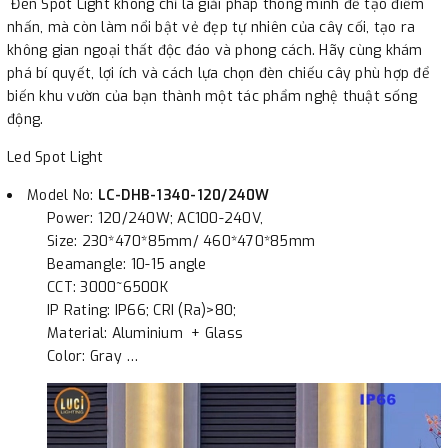
Đèn Spot Light không chỉ là giải pháp thông minh để tạo điểm
nhấn, mà còn làm nổi bật vẻ đẹp tự nhiên của cây cối, tạo ra
không gian ngoại thất độc đáo và phong cách. Hãy cùng khám
phá bí quyết, lợi ích và cách lựa chọn đèn chiếu cây phù hợp để
biến khu vườn của bạn thành một tác phẩm nghệ thuật sống
động.
Led Spot Light
Model No:
LC-DHB-1340-120/240W
Power: 120/240W; AC100-240V,
Size: 230*470*85mm/ 460*470*85mm
Beamangle: 10-15 angle
CCT: 3000~6500K
IP Rating: IP66; CRI (Ra)>80;
Material: Aluminium + Glass
Color: Gray …