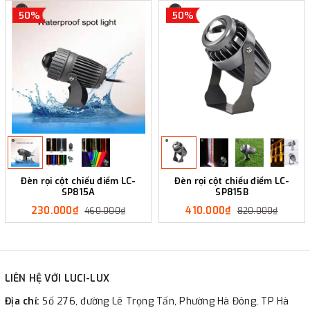
50%
50%
Đèn rọi cột chiếu điểm LC-
Đèn rọi cột chiếu điểm LC-
SP815A
SP815B
230.000₫
410.000₫
460.000₫
820.000₫
LIÊN HỆ VỚI LUCI-LUX
Địa chỉ:
Số 276, đường Lê Trọng Tấn, Phường Hà Đông, TP Hà