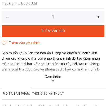
Tiết kiệm:
3.880.000₫
–
+
THÊM VÀO GIỎ
Bạn muốn khu vườn trở nên ấn tượng và quyến rũ hơn? Đèn
chiếu cây không chỉ là giải pháp thông minh để tạo điểm nhấn,
mà còn làm nổi bật vẻ đẹp tự nhiên của cây cối, tạo ra không
gian ngoại thất độc đáo và phong cách. Hãy cùng khám phá bí
quyết, lợi ích và cách lựa chọn đèn chiếu cây phù hợp để biến
Xem thêm
khu vườn của bạn thành một tác phẩm nghệ thuật sống động.
MÔ TẢ SẢN PHẨM
THÔNG SỐ KỸ THUẬT