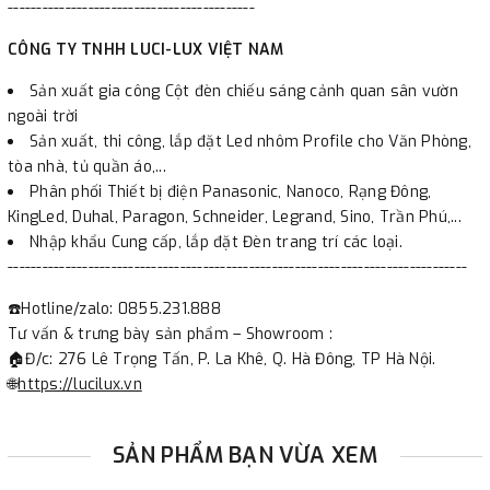
-------------------------------------------
CÔNG TY TNHH LUCI-LUX VIỆT NAM
Sản xuất gia công Cột đèn chiếu sáng cảnh quan sân vườn
ngoài trời
Sản xuất, thi công, lắp đặt Led nhôm Profile cho Văn Phòng,
tòa nhà, tủ quần áo,...
Phân phối Thiết bị điện Panasonic, Nanoco, Rạng Đông,
KingLed, Duhal, Paragon, Schneider, Legrand, Sino, Trần Phú,...
Nhập khẩu Cung cấp, lắp đặt Đèn trang trí các loại.
--------------------------------------------------------------------------------
☎️Hotline/zalo: 0855.231.888
Tư vấn & trưng bày sản phẩm – Showroom :
🏠Đ/c: 276 Lê Trọng Tấn, P. La Khê, Q. Hà Đông, TP Hà Nội.
🌐
https://lucilux.vn
SẢN PHẨM BẠN VỪA XEM