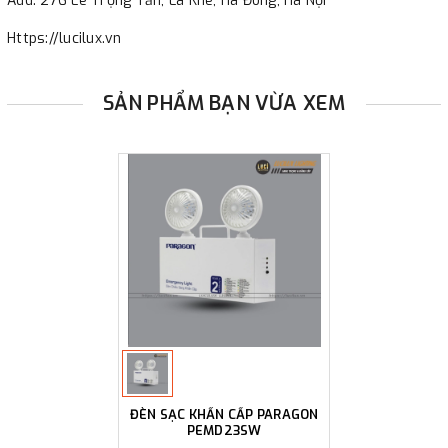
Add: 276 Lê Trọng Tấn, La Khê, Hà Đông, Hà Nội
Https://lucilux.vn
SẢN PHẨM BẠN VỪA XEM
ĐÈN SẠC KHẨN CẤP PARAGON
PEMD23SW