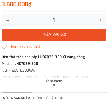
3.800.000₫
–
+
THÊM VÀO GIỎ
Đèn thả trần cao cấp LHD7039-300 Xi vàng đồng
Model:
LHD7039-300
Kích thước: D300MM
Led: Đổi màu 3 chế độ - CCT: 3000K / 4000K / 6500K
Xem thêm
Vật liệu: INOX Xi vàng đồng + Mica
Xuất xứ: Nhập khẩu
MÔ TẢ SẢN PHẨM
THÔNG SỐ KỸ THUẬT