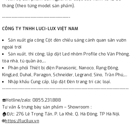
tháng (theo từng model sản phẩm).
-------------------------------------------
CÔNG TY TNHH LUCI-LUX VIỆT NAM
Sản xuất gia công Cột đèn chiếu sáng cảnh quan sân vườn
ngoài trời
Sản xuất, thi công, lắp đặt Led nhôm Profile cho Văn Phòng,
tòa nhà, tủ quần áo,...
Phân phối Thiết bị điện Panasonic, Nanoco, Rạng Đông,
KingLed, Duhal, Paragon, Schneider, Legrand, Sino, Trần Phú,...
Nhập khẩu Cung cấp, lắp đặt Đèn trang trí các loại.
--------------------------------------------------------------------------------
☎️Hotline/zalo: 0855.231.888
Tư vấn & trưng bày sản phẩm – Showroom :
🏠Đ/c: 276 Lê Trọng Tấn, P. La Khê, Q. Hà Đông, TP Hà Nội.
🌐
https://lucilux.vn