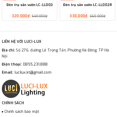
Đèn trụ sân vườn LC-LL003
Đèn trụ sân vườn LC-LL002R
320.000₫
330.000₫
640.000₫
660.000₫
LIÊN HỆ VỚI LUCI-LUX
Địa chỉ:
Số 276, đường Lê Trọng Tấn, Phường Hà Đông, TP Hà
Nội
Điện thoại:
0855.231.888
Email:
lucilux.kt@gmail.com
CHÍNH SÁCH
Chính sách bảo mật