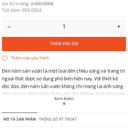
Giá thị trường:
2.400.000₫
Tiết kiệm:
850.000₫
–
+
THÊM VÀO GIỎ
Đèn nấm sân vườn là một loại đèn chiếu sáng và trang trí
ngoại thất được sử dụng phổ biến hiện nay. Với thiết kế
độc đáo, đèn nấm sân vườn không chỉ mang lại ánh sáng
mà còn tạo điểm nhấn thẩm mỹ cho không gian sân vườn.
Xem thêm
Đèn trang trí sân vườn LC-1810
Model: LC-1810
Size: H500MM*L250MM
MÔ TẢ SẢN PHẨM
THÔNG SỐ KỸ THUẬT
Power: 9W / AC100-240V - DC24V