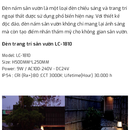
IP54 ; CRI (Ra>):80 ;CCT 3000K; Lifetime(Hour) 30.000 h
Đèn nấm sân vườn là một loại đèn chiếu sáng và trang trí
ngoại thất được sử dụng phổ biến hiện nay. Với thiết kế
độc đáo, đèn nấm sân vườn không chỉ mang lại ánh sáng
mà còn tạo điểm nhấn thẩm mỹ cho không gian sân vườn.
Đèn trang trí sân vườn LC-1810
Model: LC-1810
Size: H500MM*L250MM
Power: 9W / AC100-240V - DC24V
IP54 ; CRI (Ra>):80 ;CCT 3000K; Lifetime(Hour) 30.000 h