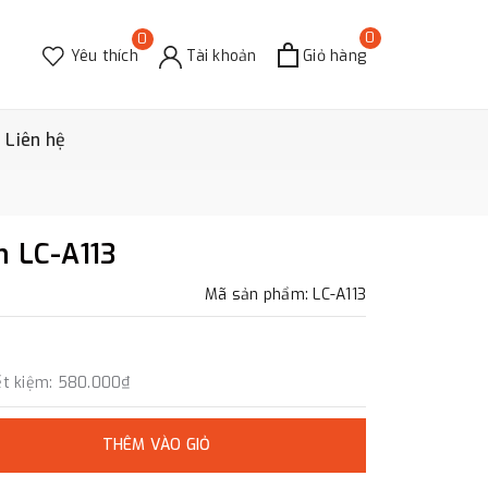
0
0
Yêu thích
Tài khoản
Giỏ hàng
Liên hệ
n LC-A113
Mã sản phẩm: LC-A113
ết kiệm:
580.000₫
THÊM VÀO GIỎ