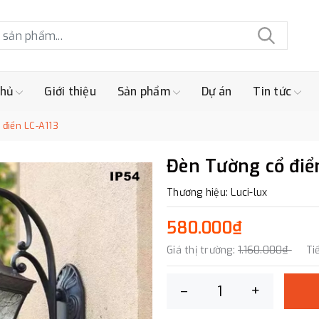
chủ
Giới thiệu
Sản phẩm
Dự án
Tin tức
điển LC-A113
Đèn Tường cổ điể
Thương hiệu: Luci-lux
580.000₫
Giá thị trường:
1.160.000₫
Ti
–
+