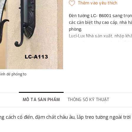
Đèn tường
sang trọn
LC- B6001
các căn biệt thự cao cấp, nhà hà
phòng.
Luci-Lux Nhà sản xuất, nhập khẩ
quan sân vườn cao cấp cho Biệt
hạn.
Mọi chi tiết xin liên hệ: 0855 2
hình để phóng to
MÔ TẢ SẢN PHẨM
THÔNG SỐ KỸ THUẬT
g cách cổ điển, đậm chất châu âu, lắp treo tường ngoài trời