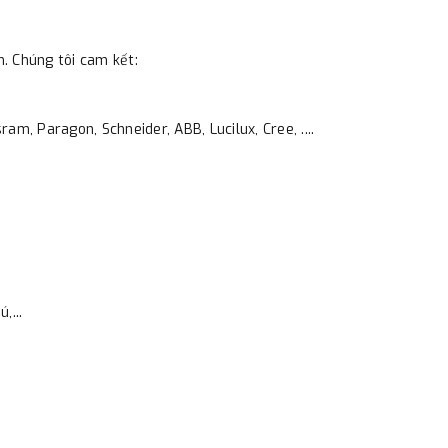
m. Chúng tôi cam kết:
am, Paragon, Schneider, ABB, Lucilux, Cree, ....
,...