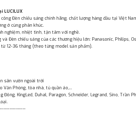
ại LUCILUX
i công Đèn chiếu sáng chính hãng, chất lượng hàng đầu tại Việt Na
ường ở cùng phân khúc.
nh nghiệm, nhiệt tình, tận tâm với nghề.
 và Đèn chiếu sáng của các thương hiệu lớn: Panasonic, Philips, Osr
 từ 12-36 tháng (theo từng model sản phẩm).
n sân vườn ngoài trời
o Văn Phòng, tòa nhà, tủ quần áo,...
 Đông, KingLed, Duhal, Paragon, Schneider, Legrand, Sino, Trần Phú
oại.
----------------