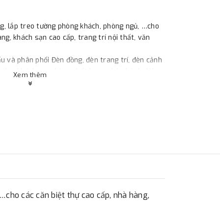
g, lắp treo tường phòng khách, phòng ngủ, …cho
ng, khách sạn cao cấp, trang trí nội thất, văn
u và phân phối Đèn đồng, đèn trang trí, đèn cảnh
 thự, khách sạn, hàng chất lượng, bảo hành dài
Xem thêm
31 888
 …cho các căn biệt thự cao cấp, nhà hàng,