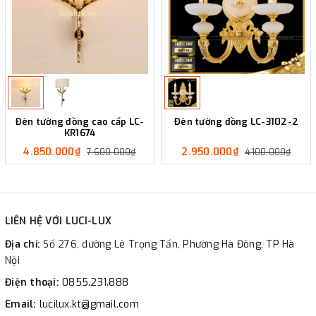
Đèn tường đồng cao cấp LC-
Đèn tường đồng LC-3102-2
KR1674
4.850.000₫
2.950.000₫
7.600.000₫
4.100.000₫
LIÊN HỆ VỚI LUCI-LUX
Địa chỉ:
Số 276, đường Lê Trọng Tấn, Phường Hà Đông, TP Hà
Nội
Điện thoại:
0855.231.888
Email:
lucilux.kt@gmail.com