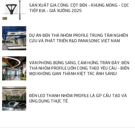
SẢN XUẤT GIA CÔNG: CỘT ĐÈN - KHUNG MÓNG - CỌC
TIẾP ĐỊA - GIÁ XƯỞNG 2025
DỰ ÁN ĐÈN THẢ NHÔM PROFILE TRUNG TÂM NGHIÊN
CỨU VÀ PHÁT TRIỂN R&D PANASONIC VIỆT NAM
VĂN PHÒNG BỪNG SÁNG, CẢM HỨNG TRÀN ĐẦY: ĐÈN
THẢ NHÔM PROFILE UỐN CONG THEO YÊU CẦU - BIẾN
MỌI KHÔNG GIAN THÀNH KIỆT TÁC ÁNH SÁNG!
ĐÈN LED THANH NHÔM PROFILE LÀ GÌ? CẤU TẠO VÀ
ỨNG DỤNG THỰC TẾ.