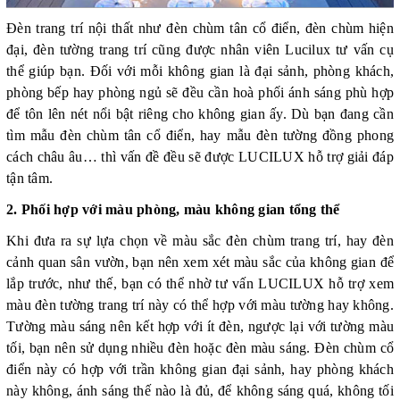
Đèn trang trí nội thất như đèn chùm tân cổ điển, đèn chùm hiện
đại, đèn tường trang trí cũng được nhân viên Lucilux tư vấn cụ
thể giúp bạn. Đối với mỗi không gian là đại sảnh, phòng khách,
phòng bếp hay phòng ngủ sẽ đều cần hoà phối ánh sáng phù hợp
để tôn lên nét nổi bật riêng cho không gian ấy. Dù bạn đang cần
tìm mẫu đèn chùm tân cổ điển, hay mẫu đèn tường đồng phong
cách châu âu… thì vấn đề đều sẽ được LUCILUX hỗ trợ giải đáp
tận tâm.
2. Phối hợp với màu phòng, màu không gian tổng thể
Khi đưa ra sự lựa chọn về màu sắc đèn chùm trang trí, hay đèn
cảnh quan sân vườn, bạn nên xem xét màu sắc của không gian để
lắp trước, như thế, bạn có thể nhờ tư vấn LUCILUX hỗ trợ xem
màu đèn tường trang trí này có thể hợp với màu tường hay không.
Tường màu sáng nên kết hợp với ít đèn, ngược lại với tường màu
tối, bạn nên sử dụng nhiều đèn hoặc đèn màu sáng. Đèn chùm cổ
điển này có hợp với trần không gian đại sảnh, hay phòng khách
này không, ánh sáng thế nào là đủ, để không sáng quá, không tối