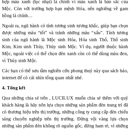
hợp màu xanh (lục nhạt) là chính vì màu xanh là bản sắc của
Mộc. Còn với trường hợp bạn mệnh Hỏa, nên nghiêng về gam
hồng là chính…
Ngoài ra, ngũ hành có tính tương sinh tương khắc, giúp bạn chọn
được những màu “tốt” và tránh những màu “xấu”. Tính tương
sinh của ngũ hành là Mộc sinh Hỏa, Hỏa sinh Thổ, Thổ sinh
Kim, Kim sinh Thủy, Thủy sinh Mộc. Ví dụ, người thuộc hành
Mộc, ngoài việc có thể chọn đèn xanh còn có thể dùng màu đen,
vì Thủy sinh Mộc.
Các bạn có thể sưu tầm nghiên cứu phong thuỷ này qua sách báo,
internet để có cái nhìn tổng quan nhất nhé.
4. Tổng kết
Qua những chia sẻ trên , LUCILUX muốn chia sẻ thêm với quý
khách hàng là hãy nên lựa chọn những sản phẩm đèn trang trí đã
có thương hiệu trên thị trường, những công ty cung cấp đèn chiếu
sáng chuyên nghiệp trên thị trường. Đừng vội vàng lựa chọn
những sản phẩm đèn không rõ nguồn gốc, đừng ham rẻ, vì những