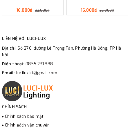
16.000₫
16.000₫
32.000₫
32.000₫
LIÊN HỆ VỚI LUCI-LUX
Địa chỉ:
Số 276, đường Lê Trọng Tấn, Phường Hà Đông, TP Hà
Nội
Điện thoại:
0855.231.888
Email:
lucilux.kt@gmail.com
CHÍNH SÁCH
Chính sách bảo mật
Chính sách vận chuyển