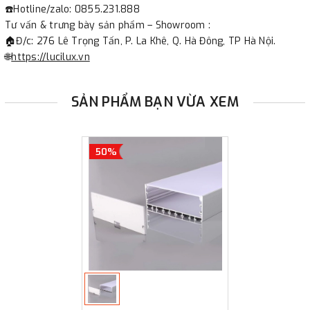
☎️Hotline/zalo: 0855.231.888
Tư vấn & trưng bày sản phẩm – Showroom :
🏠Đ/c: 276 Lê Trọng Tấn, P. La Khê, Q. Hà Đông, TP Hà Nội.
🌐
https://lucilux.vn
SẢN PHẨM BẠN VỪA XEM
50%