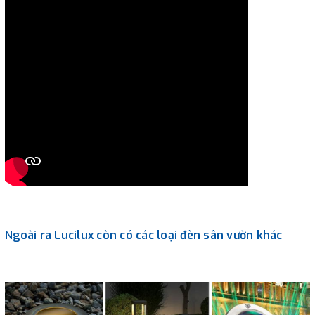
Ngoài ra Lucilux còn có các loại đèn sân vườn khác