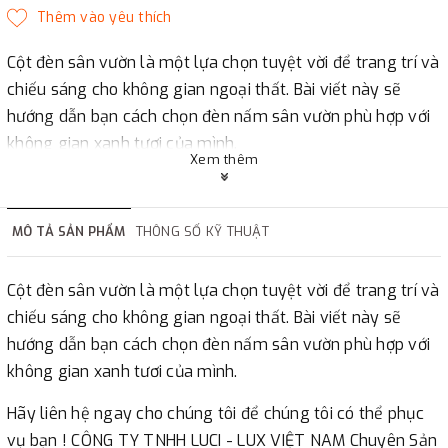
Cột đèn sân vườn là một lựa chọn tuyệt vời để trang trí và
chiếu sáng cho không gian ngoại thất. Bài viết này sẽ
hướng dẫn bạn cách chọn đèn nấm sân vườn phù hợp với
không gian xanh tươi của mình.
Xem thêm
Hãy liên hệ ngay cho chúng tôi để chúng tôi có thể phục
vụ bạn ! CÔNG TY TNHH LUCI - LUX VIỆT NAM Chuyên Sản
xuất - Cung cấp- thi công Đèn led trang trí chiếu sáng
MÔ TẢ SẢN PHẨM
THÔNG SỐ KỸ THUẬT
cảnh quan
Cột đèn sân vườn là một lựa chọn tuyệt vời để trang trí và
chiếu sáng cho không gian ngoại thất. Bài viết này sẽ
hướng dẫn bạn cách chọn đèn nấm sân vườn phù hợp với
không gian xanh tươi của mình.
Hãy liên hệ ngay cho chúng tôi để chúng tôi có thể phục
vụ bạn ! CÔNG TY TNHH LUCI - LUX VIỆT NAM Chuyên Sản