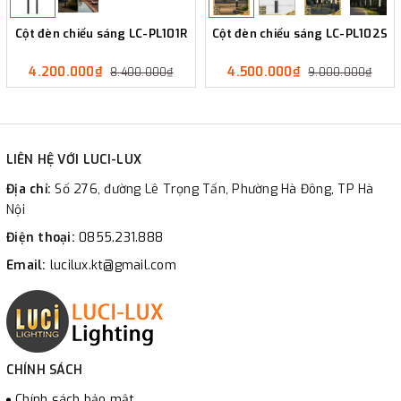
Cột đèn chiếu sáng LC-PL101R
Cột đèn chiếu sáng LC-PL102S
4.200.000₫
4.500.000₫
8.400.000₫
9.000.000₫
LIÊN HỆ VỚI LUCI-LUX
Địa chỉ:
Số 276, đường Lê Trọng Tấn, Phường Hà Đông, TP Hà
Nội
Điện thoại:
0855.231.888
Email:
lucilux.kt@gmail.com
CHÍNH SÁCH
Chính sách bảo mật