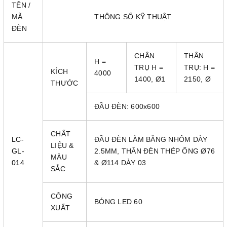
TÊN /
MÃ
THÔNG SỐ KỸ THUẬT
ĐÈN
CHÂN
THÂN
H =
TRỤ H =
TRỤ: H =
KÍCH
4000
1400, Ø1
2150, Ø
THƯỚC
ĐẦU ĐÈN: 600x600
CHẤT
LC-
ĐẦU ĐÈN LÀM BẰNG NHÔM DÀY
LIỆU &
GL-
2.5MM, THÂN ĐÈN THÉP ỐNG Ø76
MÀU
014
& Ø114 DÀY 03
SẮC
CÔNG
BÓNG LED 60
XUẤT