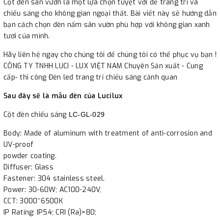
Cột đèn sân vườn là một lựa chọn tuyệt vời để trang trí và
chiếu sáng cho không gian ngoại thất. Bài viết này sẽ hướng dẫn
bạn cách chọn đèn nấm sân vườn phù hợp với không gian xanh
tươi của mình.
Hãy liên hệ ngay cho chúng tôi để chúng tôi có thể phục vụ bạn !
CÔNG TY TNHH LUCI - LUX VIỆT NAM Chuyên Sản xuất - Cung
cấp- thi công Đèn led trang trí chiếu sáng cảnh quan
Sau đây sẽ là mẫu đèn của Lucilux
Cột đèn chiếu sáng
LC-GL-029
Body: Made of aluminum with treatment of anti-corrosion and
UV-proof
powder coating.
Diffuser: Glass
Fastener: 304 stainless steel.
Power: 30-60W; AC100-240V,
CCT: 3000~6500K
IP Rating: IP54; CRI (Ra)>80;