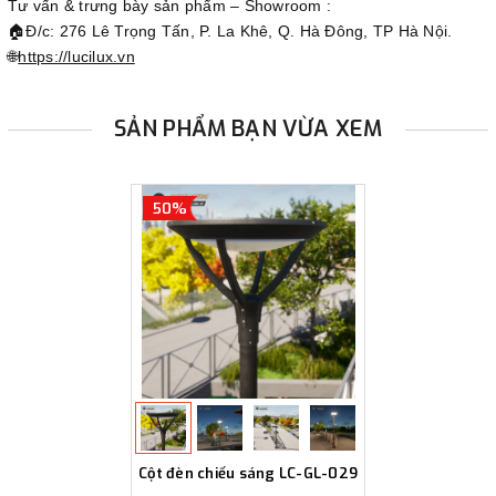
Tư vấn & trưng bày sản phẩm – Showroom :
🏠Đ/c: 276 Lê Trọng Tấn, P. La Khê, Q. Hà Đông, TP Hà Nội.
🌐
https://lucilux.vn
SẢN PHẨM BẠN VỪA XEM
50%
Cột đèn chiếu sáng LC-GL-029