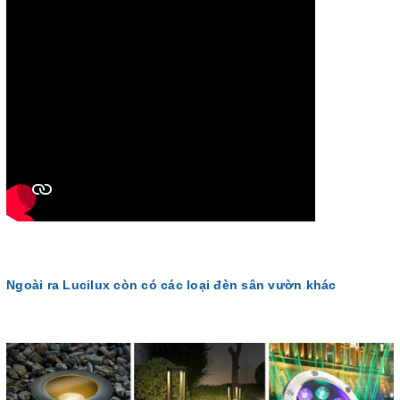
Ngoài ra Lucilux còn có các loại đèn sân vườn khác