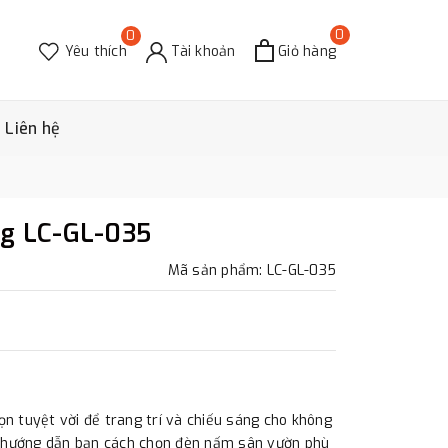
0
0
Yêu thích
Tài khoản
Giỏ hàng
Liên hệ
ng LC-GL-035
Mã sản phẩm: LC-GL-035
ọn tuyệt vời để trang trí và chiếu sáng cho không
sẽ hướng dẫn bạn cách chọn đèn nấm sân vườn phù