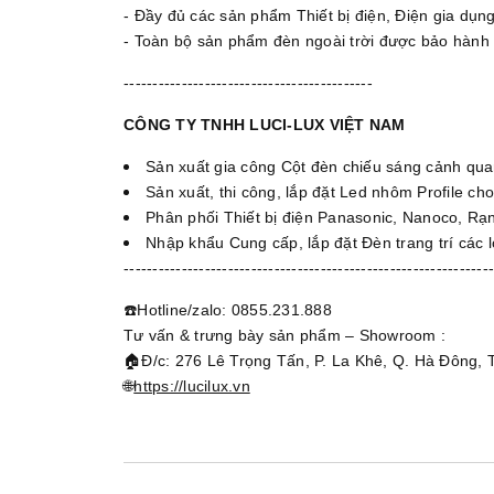
- Đầy đủ các sản phẩm Thiết bị điện, Điện gia dụng
- Toàn bộ sản phẩm đèn ngoài trời được bảo hành 
-------------------------------------------
CÔNG TY TNHH LUCI-LUX VIỆT NAM
Sản xuất gia công Cột đèn chiếu sáng cảnh qua
Sản xuất, thi công, lắp đặt Led nhôm Profile ch
Phân phối Thiết bị điện Panasonic, Nanoco, Rạn
Nhập khẩu Cung cấp, lắp đặt Đèn trang trí các l
----------------------------------------------------------------
☎️Hotline/zalo: 0855.231.888
Tư vấn & trưng bày sản phẩm – Showroom :
🏠Đ/c: 276 Lê Trọng Tấn, P. La Khê, Q. Hà Đông, 
🌐
https://lucilux.vn