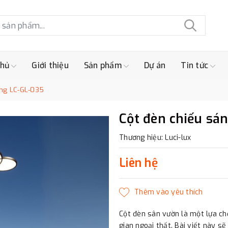
chủ
Giới thiệu
Sản phẩm
Dự án
Tin tức
áng LC-GL-035
Cột đèn chiếu sá
Thương hiệu: Luci-lux
Liên hệ
Cột đèn sân vườn là một lựa ch
gian ngoại thất. Bài viết này 