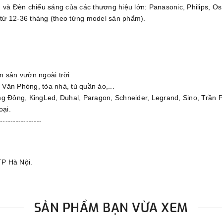
 và Đèn chiếu sáng của các thương hiệu lớn: Panasonic, Philips, Osr
từ 12-36 tháng (theo từng model sản phẩm).
n sân vườn ngoài trời
o Văn Phòng, tòa nhà, tủ quần áo,...
g Đông, KingLed, Duhal, Paragon, Schneider, Legrand, Sino, Trần P
oại.
----------------
TP Hà Nội.
SẢN PHẨM BẠN VỪA XEM