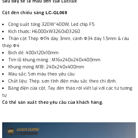
Sau đây sẽ là mẫu đèn của Lucilux
Cột đèn chiếu sáng
LC-GL069
Công suất tổng 320W~400W, Led chip F5
Kích thước: H6000xW3260xD3260
Thân cột Thép Φ114 dày 3mm, cành Φ34 dày 1.5mm & râu
thép Φ4
Bích đế: 400x120x10mm
Tim lỗ khung móng : M16x240x240x400mm
Khung móng M18: 240x240x400mm
Màu sắc: Sơn màu theo yêu cầu
Chất liệu: Thép, sơn tĩnh điện màu sắc theo chỉ định.
Bảng điện cửa cột, Tay đèn tháo rời viết lại với các từ tương
tự
Có thể sản xuất theo yêu cầu của khách hàng.