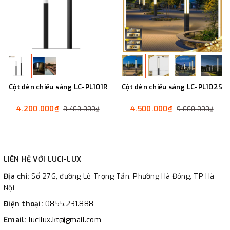
Cột đèn chiếu sáng LC-PL101R
Cột đèn chiếu sáng LC-PL102S
4.200.000₫
4.500.000₫
8.400.000₫
9.000.000₫
LIÊN HỆ VỚI LUCI-LUX
Địa chỉ:
Số 276, đường Lê Trọng Tấn, Phường Hà Đông, TP Hà
Nội
Điện thoại:
0855.231.888
Email:
lucilux.kt@gmail.com