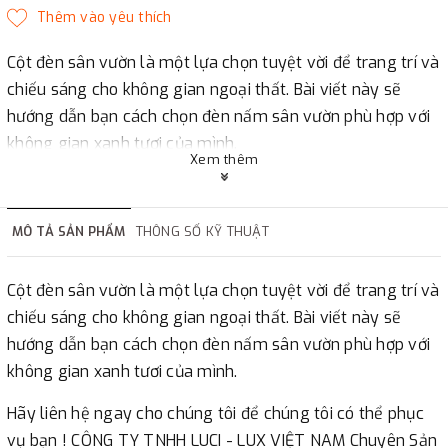
Cột đèn sân vườn là một lựa chọn tuyệt vời để trang trí và
chiếu sáng cho không gian ngoại thất. Bài viết này sẽ
hướng dẫn bạn cách chọn đèn nấm sân vườn phù hợp với
không gian xanh tươi của mình.
Xem thêm
Hãy liên hệ ngay cho chúng tôi để chúng tôi có thể phục
vụ bạn ! CÔNG TY TNHH LUCI - LUX VIỆT NAM Chuyên Sản
xuất - Cung cấp- thi công Đèn led trang trí chiếu sáng
MÔ TẢ SẢN PHẨM
THÔNG SỐ KỸ THUẬT
cảnh quan
Cột đèn sân vườn là một lựa chọn tuyệt vời để trang trí và
chiếu sáng cho không gian ngoại thất. Bài viết này sẽ
hướng dẫn bạn cách chọn đèn nấm sân vườn phù hợp với
không gian xanh tươi của mình.
Hãy liên hệ ngay cho chúng tôi để chúng tôi có thể phục
vụ bạn ! CÔNG TY TNHH LUCI - LUX VIỆT NAM Chuyên Sản