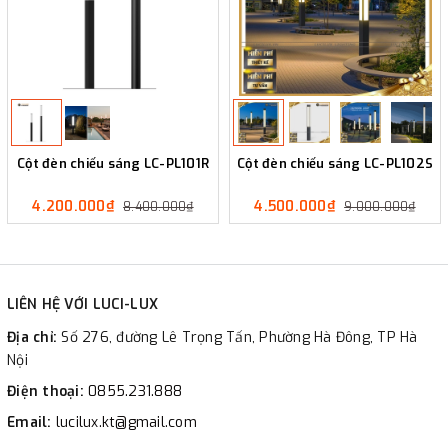
Cột đèn chiếu sáng LC-PL101R
Cột đèn chiếu sáng LC-PL102S
4.200.000₫
4.500.000₫
8.400.000₫
9.000.000₫
LIÊN HỆ VỚI LUCI-LUX
Địa chỉ:
Số 276, đường Lê Trọng Tấn, Phường Hà Đông, TP Hà
Nội
Điện thoại:
0855.231.888
Email:
lucilux.kt@gmail.com