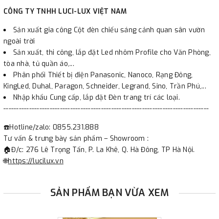
CÔNG TY TNHH LUCI-LUX VIỆT NAM
Sản xuất gia công Cột đèn chiếu sáng cảnh quan sân vườn
ngoài trời
Sản xuất, thi công, lắp đặt Led nhôm Profile cho Văn Phòng,
tòa nhà, tủ quần áo,...
Phân phối Thiết bị điện Panasonic, Nanoco, Rạng Đông,
KingLed, Duhal, Paragon, Schneider, Legrand, Sino, Trần Phú,...
Nhập khẩu Cung cấp, lắp đặt Đèn trang trí các loại.
--------------------------------------------------------------------------------
☎️Hotline/zalo: 0855.231.888
Tư vấn & trưng bày sản phẩm – Showroom :
🏠Đ/c: 276 Lê Trọng Tấn, P. La Khê, Q. Hà Đông, TP Hà Nội.
🌐
https://lucilux.vn
SẢN PHẨM BẠN VỪA XEM