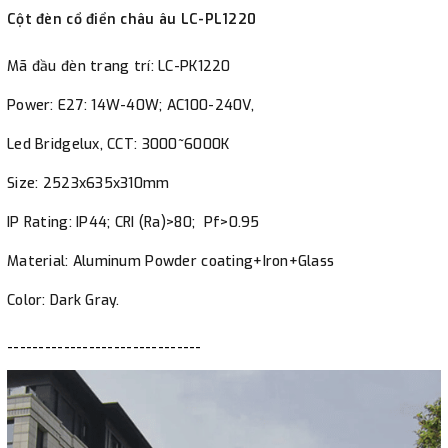
Cột đèn cổ điển châu âu LC-PL1220
Material: Aluminum Powder coating+Iron+Glass
Color: Dark Gray.
Mã đầu đèn trang trí: LC-PK1220
Power: E27: 14W-40W; AC100-240V,
Led Bridgelux, CCT: 3000~6000K
Size: 2523x635x310mm
IP Rating: IP44; CRI (Ra)>80; Pf>0.95
Material: Aluminum Powder coating+Iron+Glass
Color: Dark Gray.
-------------------------------