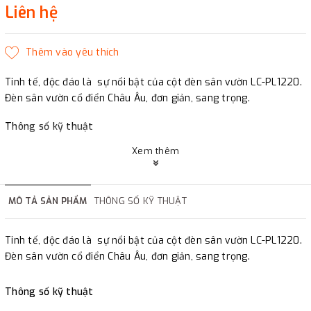
Liên hệ
Tinh tế, độc đáo là sự nổi bật của
cột đèn sân vườn
LC-PL1220.
Đèn sân vườn cổ điển Châu Âu, đơn giản, sang trọng.
Thông số kỹ thuật
Xem thêm
Cột đèn cổ điển châu âu LC-PL1220
Mã đầu đèn trang trí: LC-PK1220
MÔ TẢ SẢN PHẨM
THÔNG SỐ KỸ THUẬT
Power: E27: 14W-40W; AC100-240V,
Tinh tế, độc đáo là sự nổi bật của
cột đèn sân vườn
LC-PL1220.
Led Bridgelux, CCT: 3000~6000K
Đèn sân vườn cổ điển Châu Âu, đơn giản, sang trọng.
Size: 2523x635x310mm
Thông số kỹ thuật
IP Rating: IP44; CRI (Ra)>80; Pf>0.95