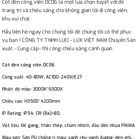
Cột đèn công viên DC06 là một lựa chọn tuyệt vời để
Cột đèn chiếu sáng sân vườn hiện đại LC-PL1224
trang trí và chiếu sáng cho không gian lối đi công viên,
Power: 10-60W; AC100-240V,
khu vui chơi.
CCT: 3000K~6500K
Hãy liên hệ ngay cho chúng tôi để chúng tôi có thể phục
vụ bạn ! CÔNG TY TNHH LUCI - LUX VIỆT NAM Chuyên Sản
Size: 160*160* H1500~4000mm
xuất - Cung cấp- thi công chiếu sáng cảnh quan
IP Rating: IP54; CRI (Ra)>80;
Cột đèn công viên DC06
Material: Steel or Alumium / or Iron
Công suất: 40-80W; AC100-240V/E27
Color: Black / Gray ….
Nhiệt độ màu: 3000K~6500K
Chiều cao: H3500~4200mm
IP Rating: IP54; CRI (Ra)>80;
Vật liệu: Đế gang, thân thép, chùm nhôm, đầu đèn nhựa PMMA
Màu sơn: Sơn PU chống rỉ màu: xanh rêu-xanh dương-đen-ghi....