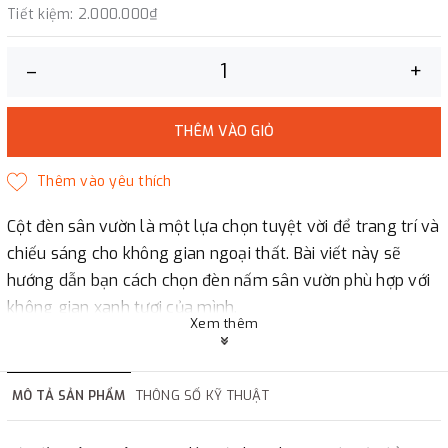
Tiết kiệm:
2.000.000₫
–
+
THÊM VÀO GIỎ
Cột đèn sân vườn là một lựa chọn tuyệt vời để trang trí và
chiếu sáng cho không gian ngoại thất. Bài viết này sẽ
hướng dẫn bạn cách chọn đèn nấm sân vườn phù hợp với
không gian xanh tươi của mình.
Xem thêm
Hãy liên hệ ngay cho chúng tôi để chúng tôi có thể phục
vụ bạn ! CÔNG TY TNHH LUCI - LUX VIỆT NAM Chuyên Sản
xuất - Cung cấp- thi công Đèn led trang trí chiếu sáng
MÔ TẢ SẢN PHẨM
THÔNG SỐ KỸ THUẬT
cảnh quan