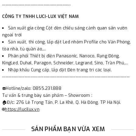
-------------------------------------------
CÔNG TY TNHH LUCI-LUX VIỆT NAM
Sản xuất gia công Cột đèn chiếu sáng cảnh quan sân vườn
ngoài trời
Sản xuất, thi công, lắp đặt Led nhôm Profile cho Văn Phòng,
tòa nhà, tủ quần áo,...
Phân phối Thiết bị điện Panasonic, Nanoco, Rạng Đông,
KingLed, Duhal, Paragon, Schneider, Legrand, Sino, Trần Phú,...
Nhập khẩu Cung cấp, lắp đặt Đèn trang trí các loại.
--------------------------------------------------------------------------------
☎️Hotline/zalo: 0855.231.888
Tư vấn & trưng bày sản phẩm – Showroom :
🏠Đ/c: 276 Lê Trọng Tấn, P. La Khê, Q. Hà Đông, TP Hà Nội.
🌐
https://lucilux.vn
SẢN PHẨM BẠN VỪA XEM