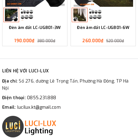
Đèn âm đất LC-UG801-3W
Đèn âm đất LC-UG801-6W
190.000₫
260.000₫
380.000₫
520.000₫
LIÊN HỆ VỚI LUCI-LUX
Địa chỉ:
Số 276, đường Lê Trọng Tấn, Phường Hà Đông, TP Hà
Nội
Điện thoại:
0855.231.888
Email:
lucilux.kt@gmail.com