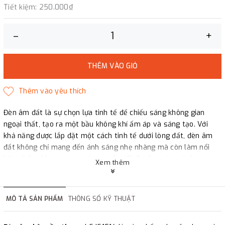
Tiết kiệm:
250.000₫
–
+
THÊM VÀO GIỎ
Đèn âm đất là sự chọn lựa tinh tế để chiếu sáng không gian
ngoại thất, tạo ra một bầu không khí ấm áp và sáng tạo. Với
khả năng được lắp đặt một cách tinh tế dưới lòng đất, đèn âm
đất không chỉ mang đến ánh sáng nhẹ nhàng mà còn làm nổi
bật, những khu vực quan trọng như lối đi, sân vườn, cảnh quan,
Xem thêm
tiểu cảnh, hồ bơi và sân thượng. Chúng không chỉ là nguồn sáng
mà còn đóng vai trò là điểm nhấn độc đáo, thể hiện sự sáng tạo
và sự hài hòa trong việc tạo điểm đẹp cho mọi không gian chiếu
MÔ TẢ SẢN PHẨM
THÔNG SỐ KỸ THUẬT
sáng.
Đèn âm đất phong cách Châu Âu
LC- UG809 à sản phẩm