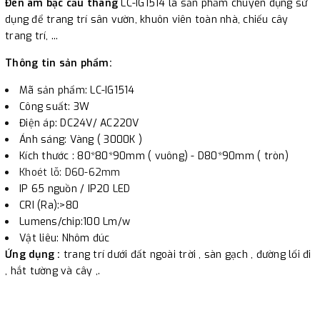
Đèn âm bậc cầu thang
LC-IG1514 là sản phẩm chuyên dụng sử
chuyên dụng sử dụng để trang trí sân vườn, khuôn viên toàn
dụng để trang trí sân vườn, khuôn viên toàn nhà, chiếu cây
nhà, chiếu cây trang trí, ..
trang trí, ...
Thông tin sản phẩm:
Mã sản phẩm: LC-IG1514
Công suất: 3W
Điện áp: DC24V/ AC220V
Ánh sáng: Vàng ( 3000K )
Kích thước : 80*80*90mm ( vuông) - D80*90mm ( tròn)
Khoét lỗ: D60-62mm
IP 65 nguồn / IP20 LED
CRI (Ra):>80
Lumens/chip:100 Lm/w
Vật liêu: Nhôm đúc
Ứng dụng :
trang trí dưới đất ngoài trời , sàn gạch , đường lối đi
, hắt tường và cây ,.