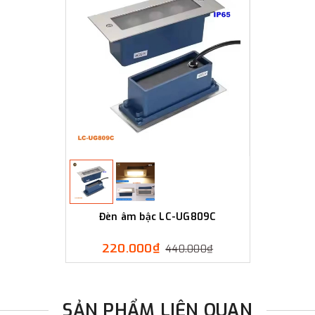
Đèn âm bậc LC-UG809C
220.000₫
440.000₫
SẢN PHẨM LIÊN QUAN