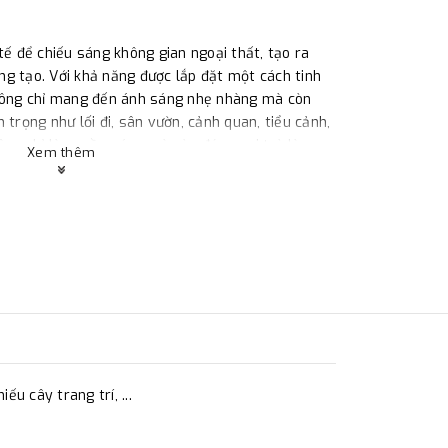
tế để chiếu sáng không gian ngoại thất, tạo ra
g tạo. Với khả năng được lắp đặt một cách tinh
không chỉ mang đến ánh sáng nhẹ nhàng mà còn
 trọng như lối đi, sân vườn, cảnh quan, tiểu cảnh,
ông chỉ là nguồn sáng mà còn đóng vai trò là
Xem thêm
 sáng tạo và sự hài hòa trong việc tạo điểm đẹp
 Âu
LC- UG809 à sản phẩm chuyên dụng sử dụng
n toàn nhà, chiếu cây trang trí, ..
u cây trang trí, ...