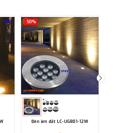
50%
50%
9W
Đèn âm đất LC-UG801-12W
Đèn âm 