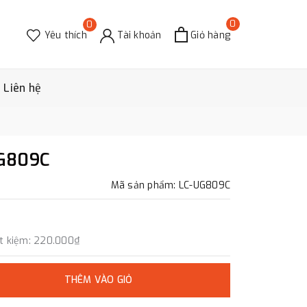
0
0
Yêu thích
Tài khoản
Giỏ hàng
Liên hệ
UG809C
Mã sản phẩm: LC-UG809C
t kiệm:
220.000₫
THÊM VÀO GIỎ