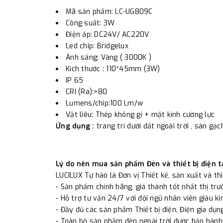
Mã sản phẩm: LC-UG809C
Công suất: 3W
Điện áp: DC24V/ AC220V
Led chip: Bridgelux
Ánh sáng: Vàng ( 3000K )
Kích thước : 110*45mm (3W)
IP 65
CRI (Ra):>80
Lumens/chip:100 Lm/w
Vật liêu: Thép không gỉ + mặt kính cường lực
Ứng dụng :
trang trí dưới đất ngoài trời , sàn gạch
Lý do nên mua sản phẩm Đèn và thiết bị điện t
LUCILUX Tự hào là Đơn vị Thiết kế, sản xuất và th
- Sản phẩm chính hãng, giá thành tốt nhất thị tr
- Hỗ trợ tư vấn 24/7 với đội ngũ nhân viên giàu ki
- Đầy đủ các sản phẩm Thiết bị điện, Điện gia dụng
- Toàn bộ sản phẩm đèn ngoài trời được bảo hành