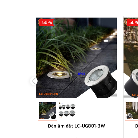
50%
50
Đèn âm đất LC-UG801-3W
Đ