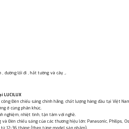
 , đường lối đi , hắt tường và cây ,.
ại LUCILUX
i công Đèn chiếu sáng chính hãng, chất lượng hàng đầu tại Việt Na
ường ở cùng phân khúc.
nh nghiệm, nhiệt tình, tận tâm với nghề.
 và Đèn chiếu sáng của các thương hiệu lớn: Panasonic, Philips, Osr
 từ 12-36 tháng (theo từng model sản phẩm).