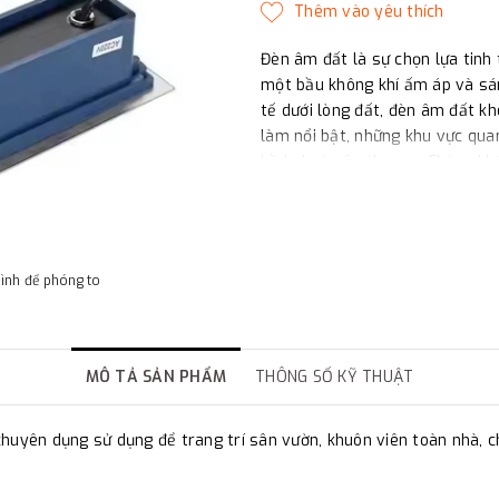
Đèn âm đất là sự chọn lựa tinh 
một bầu không khí ấm áp và sán
tế dưới lòng đất, đèn âm đất 
làm nổi bật, những khu vực quan
hồ bơi và sân thượng. Chúng kh
điểm nhấn độc đáo, thể hiện sự
cho mọi không gian chiếu sáng.
Đèn âm đất phong cách Châu
để trang trí sân vườn, khuôn viê
hình để phóng to
MÔ TẢ SẢN PHẨM
THÔNG SỐ KỸ THUẬT
yên dụng sử dụng để trang trí sân vườn, khuôn viên toàn nhà, chiế