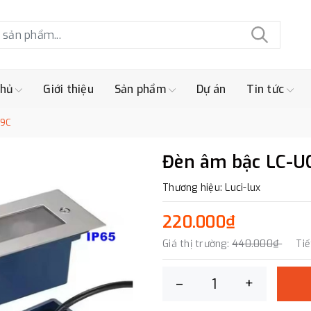
chủ
Giới thiệu
Sản phẩm
Dự án
Tin tức
09C
Đèn âm bậc LC-
Thương hiệu: Luci-lux
220.000₫
Giá thị trường:
440.000₫
Tiế
–
+