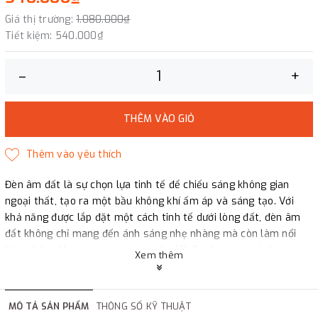
Giá thị trường:
1.080.000₫
Tiết kiệm:
540.000₫
–
+
THÊM VÀO GIỎ
Đèn âm đất là sự chọn lựa tinh tế để chiếu sáng không gian
ngoại thất, tạo ra một bầu không khí ấm áp và sáng tạo. Với
khả năng được lắp đặt một cách tinh tế dưới lòng đất, đèn âm
đất không chỉ mang đến ánh sáng nhẹ nhàng mà còn làm nổi
bật, những khu vực quan trọng như lối đi, sân vườn, cảnh quan,
Xem thêm
tiểu cảnh, hồ bơi và sân thượng. Chúng không chỉ là nguồn sáng
mà còn đóng vai trò là điểm nhấn độc đáo, thể hiện sự sáng tạo
và sự hài hòa trong việc tạo điểm đẹp cho mọi không gian chiếu
MÔ TẢ SẢN PHẨM
THÔNG SỐ KỸ THUẬT
sáng.