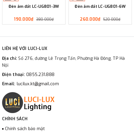
Đèn âm đất LC-UG801-3W
Đèn âm đất LC-UG801-6W
190.000₫
260.000₫
380.000₫
520.000₫
LIÊN HỆ VỚI LUCI-LUX
Địa chỉ:
Số 276, đường Lê Trọng Tấn, Phường Hà Đông, TP Hà
Nội
Điện thoại:
0855.231.888
Email:
lucilux.kt@gmail.com
CHÍNH SÁCH
Chính sách bảo mật