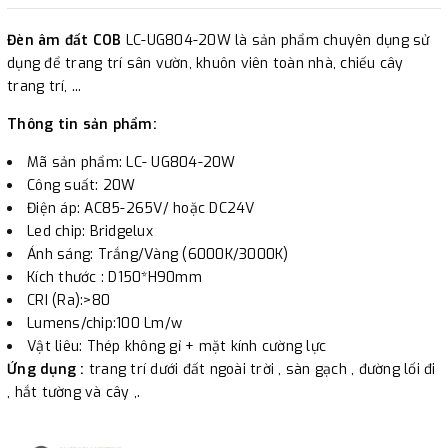
Đèn âm đất phong cách Châu Âu
LC- UG804 à sản phẩm
Đèn âm đất COB
LC-UG804-20W là sản phẩm chuyên dụng sử
chuyên dụng sử dụng để trang trí sân vườn, khuôn viên toàn
dụng để trang trí sân vườn, khuôn viên toàn nhà, chiếu cây
nhà, chiếu cây trang trí, .....
trang trí, ...
Thông tin sản phẩm:
Mã sản phẩm: LC- UG804-20W
Công suất: 20W
Điện áp: AC85-265V/ hoặc DC24V
Led chip: Bridgelux
Ánh sáng: Trắng/Vàng (6000K/3000K)
Kích thước : D150*H90mm
CRI (Ra):>80
Lumens/chip:100 Lm/w
Vật liêu: Thép không gỉ + mặt kính cường lực
Ứng dụng :
trang trí dưới đất ngoài trời , sàn gạch , đường lối đi
, hắt tường và cây ,.