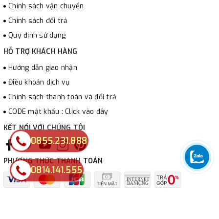
Chính sách vận chuyển
Chính sách đổi trả
Quy định sử dụng
HỖ TRỢ KHÁCH HÀNG
Hướng dẫn giao nhận
Điều khoản dịch vụ
Chính sách thanh toán và đổi trả
CODE mật khẩu : Click vào đây
KẾT NỐI VỚI CHÚNG TÔI
0855.231.888
PHƯƠNG THỨC THANH TOÁN
0814.141.555
© Bản quyền thuộc về
LUCI-LUX
Cung cấp bởi
Sapo