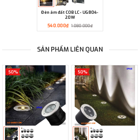
Đèn âm đất COB LC- UG804-
20W
540.000₫
1.080.000₫
SẢN PHẨM LIÊN QUAN
50%
50%