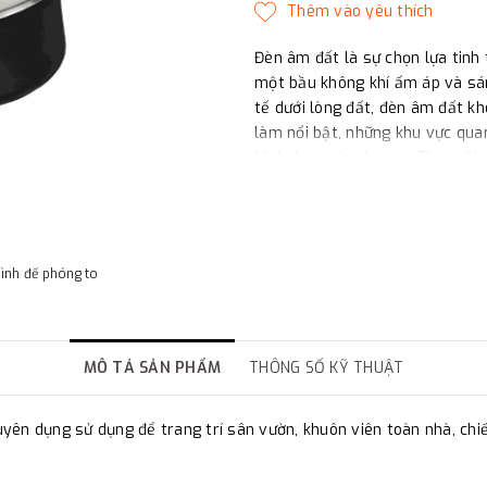
Đèn âm đất là sự chọn lựa tinh 
một bầu không khí ấm áp và sán
tế dưới lòng đất, đèn âm đất 
làm nổi bật, những khu vực quan
hồ bơi và sân thượng. Chúng kh
điểm nhấn độc đáo, thể hiện sự
cho mọi không gian chiếu sáng.
Đèn âm đất phong cách Châu
để trang trí sân vườn, khuôn viên
hình để phóng to
MÔ TẢ SẢN PHẨM
THÔNG SỐ KỸ THUẬT
 dụng sử dụng để trang trí sân vườn, khuôn viên toàn nhà, chiếu c