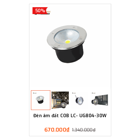
50%
Đèn âm đất COB LC- UG804-30W
670.000₫
1.340.000₫