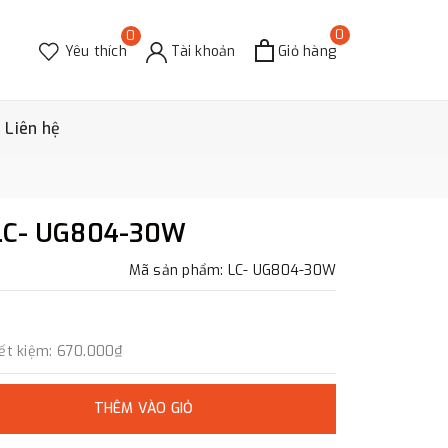
0
0
Yêu thích
Tài khoản
Giỏ hàng
Liên hệ
 LC- UG804-30W
Mã sản phẩm: LC- UG804-30W
ết kiệm:
670.000₫
THÊM VÀO GIỎ