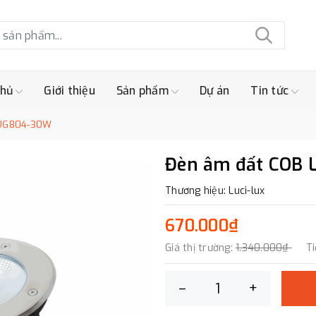
chủ
Giới thiệu
Sản phẩm
Dự án
Tin tức
 UG804-30W
Đèn âm đất COB
Thương hiệu: Luci-lux
670.000₫
Giá thị trường:
1.340.000₫
Ti
–
+