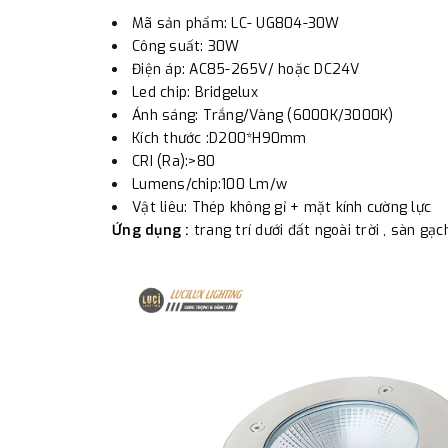
Mã sản phẩm: LC- UG804-30W
Công suất: 30W
Điện áp: AC85-265V/ hoặc DC24V
Led chip: Bridgelux
Ánh sáng: Trắng/Vàng (6000K/3000K)
Kích thước :D200*H90mm
CRI (Ra):>80
Lumens/chip:100 Lm/w
Vật liêu: Thép không gỉ + mặt kính cường lực
Ứng dụng :
trang trí dưới đất ngoài trời , sàn gạch