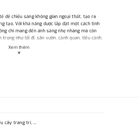
tế để chiếu sáng không gian ngoại thất, tạo ra
g tạo. Với khả năng được lắp đặt một cách tinh
không chỉ mang đến ánh sáng nhẹ nhàng mà còn
 trọng như lối đi, sân vườn, cảnh quan, tiểu cảnh,
ông chỉ là nguồn sáng mà còn đóng vai trò là
Xem thêm
 sáng tạo và sự hài hòa trong việc tạo điểm đẹp
 Âu
LC- UG804 à sản phẩm chuyên dụng sử dụng
 toàn nhà, chiếu cây trang trí, .....
ây trang trí, ...