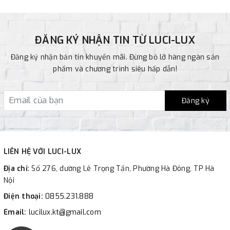
ĐĂNG KÝ NHẬN TIN TỪ LUCI-LUX
Đăng ký nhận bản tin khuyến mãi. Đừng bỏ lỡ hàng ngàn sản
phẩm và chương trình siêu hấp dẫn!
Đăng ký
LIÊN HỆ VỚI LUCI-LUX
Địa chỉ:
Số 276, đường Lê Trọng Tấn, Phường Hà Đông, TP Hà
Nội
Điện thoại:
0855.231.888
Email:
lucilux.kt@gmail.com