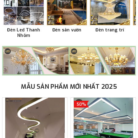
Đèn Led Thanh
Đèn sân vườn
Đèn trang trí
Nhôm
MẪU SẢN PHẨM MỚI NHẤT 2025
50%