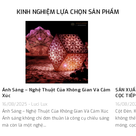
KINH NGHIỆM LỰA CHỌN SẢN PHẨM
Ánh Sáng – Nghệ Thuật Của Không Gian Và Cảm
SẢN XUẤ
Xúc
CỌC TIẾP
16/08/2025 - Luci Lux
16/08/202
Ánh Sáng – Nghệ Thuật Của Không Gian Và Cảm Xúc
Cột Đèn, 
Ánh sáng không chỉ đơn thuần là công cụ chiếu sáng
không thể
mà còn là một nghệ...
móng, cọc 