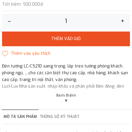
Tiết kiệm:
500.000₫
–
+
THÊM VÀO GIỎ
Đèn tường LC-C5210 sang trọng, lắp treo tường phòng khách,
phòng ngủ, …cho các căn biệt thự cao cấp, nhà hàng, khách sạn
cao cấp, trang trí nội thất, văn phòng.
Luci-Lux Nhà sản xuất, nhập khẩu và phân phối Đèn đồng, đèn
trang trí, đèn cảnh quan sân vườn cao cấp cho Biệt thự, khách
Xem thêm
sạn, hàng chất lượng, bảo hành dài hạn.
Mọi chi tiết xin liên hệ: 0855 231 888
MÔ TẢ SẢN PHẨM
THÔNG SỐ KỸ THUẬT