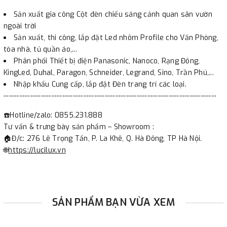
Sản xuất gia công Cột đèn chiếu sáng cảnh quan sân vườn
ngoài trời
Sản xuất, thi công, lắp đặt Led nhôm Profile cho Văn Phòng,
tòa nhà, tủ quần áo,...
Phân phối Thiết bị điện Panasonic, Nanoco, Rạng Đông,
KingLed, Duhal, Paragon, Schneider, Legrand, Sino, Trần Phú,...
Nhập khẩu Cung cấp, lắp đặt Đèn trang trí các loại.
--------------------------------------------------------------------------------
☎️Hotline/zalo: 0855.231.888
Tư vấn & trưng bày sản phẩm – Showroom :
🏠Đ/c: 276 Lê Trọng Tấn, P. La Khê, Q. Hà Đông, TP Hà Nội.
🌐
https://lucilux.vn
SẢN PHẨM BẠN VỪA XEM