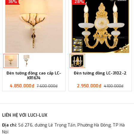
36%
28%
Đèn tường đồng cao cấp LC-
Đèn tường đồng LC-3102-2
KR1674
4.850.000₫
2.950.000₫
7.600.000₫
4.100.000₫
LIÊN HỆ VỚI LUCI-LUX
Địa chỉ:
Số 276, đường Lê Trọng Tấn, Phường Hà Đông, TP Hà
Nội