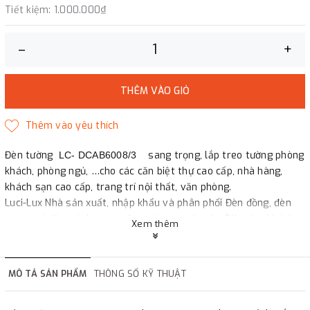
Tiết kiệm:
1.000.000₫
–
+
THÊM VÀO GIỎ
Đèn tường
sang trọng, lắp treo tường phòng
LC- DCAB6008/3
khách, phòng ngủ, …cho các căn biệt thự cao cấp, nhà hàng,
khách sạn cao cấp, trang trí nội thất, văn phòng.
Luci-Lux Nhà sản xuất, nhập khẩu và phân phối Đèn đồng, đèn
trang trí, đèn cảnh quan sân vườn cao cấp cho Biệt thự, khách
Xem thêm
sạn, hàng chất lượng, bảo hành dài hạn.
Mọi chi tiết xin liên hệ: 0855 231 888
MÔ TẢ SẢN PHẨM
THÔNG SỐ KỸ THUẬT