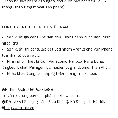
- Toàn bộ sản phẩm đèn ngoài trời được bảo hành từ 12-36
tháng (theo từng model sản phẩm).
-------------------------------------------
CÔNG TY TNHH LUCI-LUX VIỆT NAM
Sản xuất gia công Cột đèn chiếu sáng cảnh quan sân vườn
ngoài trời
Sản xuất, thi công, lắp đặt Led nhôm Profile cho Văn Phòng,
tòa nhà, tủ quần áo,...
Phân phối Thiết bị điện Panasonic, Nanoco, Rạng Đông,
KingLed, Duhal, Paragon, Schneider, Legrand, Sino, Trần Phú,...
Nhập khẩu Cung cấp, lắp đặt Đèn trang trí các loại.
--------------------------------------------------------------------------------
☎️Hotline/zalo: 0855.231.888
Tư vấn & trưng bày sản phẩm – Showroom :
🏠Đ/c: 276 Lê Trọng Tấn, P. La Khê, Q. Hà Đông, TP Hà Nội.
🌐
https://lucilux.vn