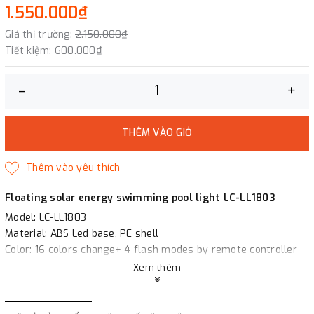
1.550.000₫
Giá thị trường:
2.150.000₫
Tiết kiệm:
600.000₫
–
+
THÊM VÀO GIỎ
Floating solar energy swimming pool light LC-LL1803
Model: LC-LL1803
Material: ABS Led base, PE shell
Color: 16 colors change+ 4 flash modes by remote controller
Product size: 30cm 35cm 40cm
Xem thêm
Recharging/working time: 7-8 /3-4hours
Control: Remote controller, USB cable