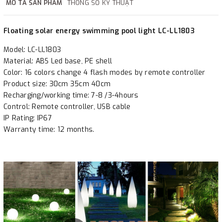
IP Rating: IP67
MÔ TẢ SẢN PHẨM
THÔNG SỐ KỸ THUẬT
Warranty time: 12 months.
Floating solar energy swimming pool light LC-LL1803
Model: LC-LL1803
Material: ABS Led base, PE shell
Color: 16 colors change 4 flash modes by remote controller
Product size: 30cm 35cm 40cm
Recharging/working time: 7-8 /3-4hours
Control: Remote controller, USB cable
IP Rating: IP67
Warranty time: 12 months.