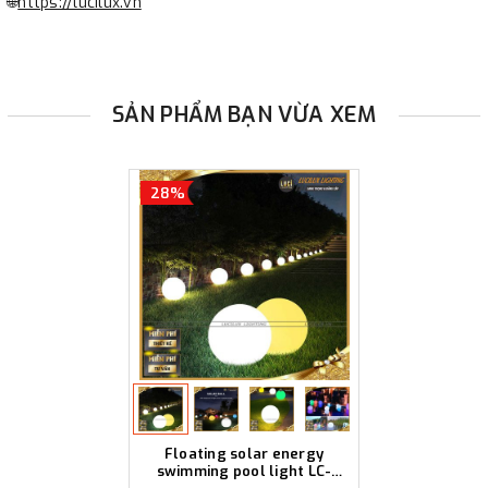
🌐
https://lucilux.vn
SẢN PHẨM BẠN VỪA XEM
28%
Floating solar energy
swimming pool light LC-