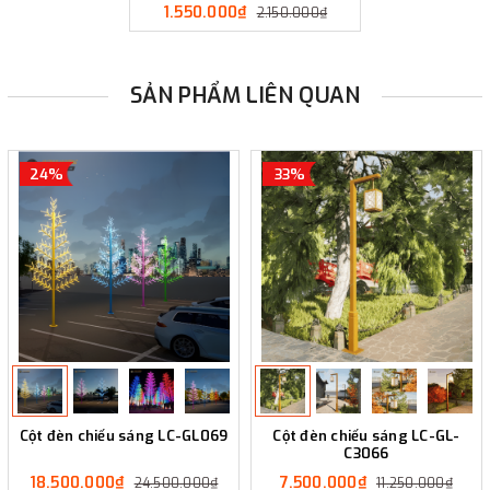
LL1803
1.550.000₫
2.150.000₫
SẢN PHẨM LIÊN QUAN
24%
33%
Cột đèn chiếu sáng LC-GL069
Cột đèn chiếu sáng LC-GL-
C3066
18.500.000₫
7.500.000₫
24.500.000₫
11.250.000₫