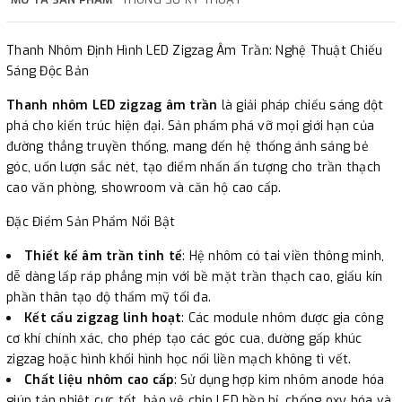
Thanh Nhôm Định Hình LED Zigzag Âm Trần: Nghệ Thuật Chiếu
Sáng Độc Bản
Thanh nhôm LED zigzag âm trần
là giải pháp chiếu sáng đột
phá cho kiến trúc hiện đại. Sản phẩm phá vỡ mọi giới hạn của
đường thẳng truyền thống, mang đến hệ thống ánh sáng bẻ
góc, uốn lượn sắc nét, tạo điểm nhấn ấn tượng cho trần thạch
cao văn phòng, showroom và căn hộ cao cấp.
Đặc Điểm Sản Phẩm Nổi Bật
Thiết kế âm trần tinh tế
: Hệ nhôm có tai viền thông minh,
dễ dàng lấp ráp phẳng mịn với bề mặt trần thạch cao, giấu kín
phần thân tạo độ thẩm mỹ tối đa.
Kết cấu zigzag linh hoạt
: Các module nhôm được gia công
cơ khí chính xác, cho phép tạo các góc cua, đường gấp khúc
zigzag hoặc hình khối hình học nối liền mạch không tì vết.
Chất liệu nhôm cao cấp
: Sử dụng hợp kim nhôm anode hóa
giúp tản nhiệt cực tốt, bảo vệ chip LED bền bỉ, chống oxy hóa và