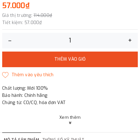
57.000₫
Giá thị trường:
114.000₫
Tiết kiệm:
57.000₫
–
+
THÊM VÀO GIỎ
Chất lượng: Mới 100%
Bảo hành: Chính hãng
Chứng từ: CO/CQ, hóa đơn VAT
Xem thêm
MÔ TẢ SẢN PHẨM
THÔNG SỐ KỸ THUẬT