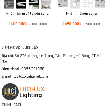
Nhôm âm profile uốn cong
Nhôm thả uốn cong
1.400.000₫
1.450.000₫
2.800.000₫
2.900.000₫
LIÊN HỆ VỚI LUCI-LUX
Địa chỉ:
Số 276, đường Lê Trọng Tấn, Phường Hà Đông, TP Hà
Nội
Điện thoại:
0855.231.888
Email:
lucilux.kt@gmail.com
CHÍNH SÁCH